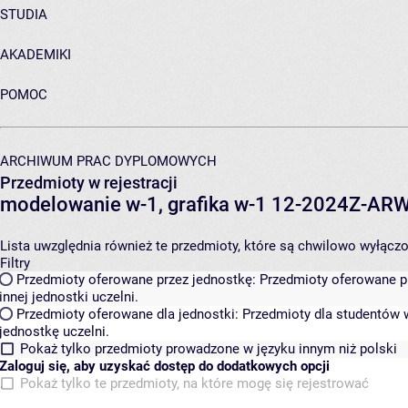
STUDIA
AKADEMIKI
POMOC
ARCHIWUM PRAC DYPLOMOWYCH
Przedmioty w rejestracji
modelowanie w-1, grafika w-1 12-2024Z-A
Lista uwzględnia również te przedmioty, które są chwilowo wyłączone
Filtry
Przedmioty oferowane przez jednostkę:
Przedmioty oferowane pr
innej jednostki uczelni.
Przedmioty oferowane dla jednostki:
Przedmioty dla studentów w
jednostkę uczelni.
Pokaż tylko przedmioty prowadzone w języku innym niż polski
Zaloguj się, aby uzyskać dostęp do dodatkowych opcji
Pokaż tylko te przedmioty, na które mogę się rejestrować