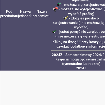
rejestrować
- możesz się zarejestrowa
- możesz się wyrejestrować (
Kod
Nazwa
Nazwa
wycofać prośbę)
przedmiotu
jednostki
przedmiotu
- złożyłeś prośbę o
zarejestrowanie (i nie możesz jej
wycofać)
- jesteś pomyślnie zarejestro
(i nie możesz się wyrejestrowa
Kliknij na ikonę "i" przy koszyku,
uzyskać dodatkowe informacje
2024Z
- Semestr zimowy 2024/
(zajęcia mogą być semestralne
trymestralne lub roczne)
2024Z