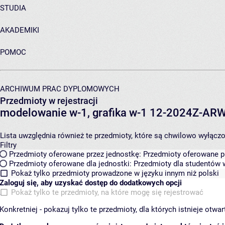
STUDIA
AKADEMIKI
POMOC
ARCHIWUM PRAC DYPLOMOWYCH
Przedmioty w rejestracji
modelowanie w-1, grafika w-1 12-2024Z-A
Lista uwzględnia również te przedmioty, które są chwilowo wyłączone
Filtry
Przedmioty oferowane przez jednostkę:
Przedmioty oferowane pr
Przedmioty oferowane dla jednostki:
Przedmioty dla studentów w
Pokaż tylko przedmioty prowadzone w języku innym niż polski
Zaloguj się, aby uzyskać dostęp do dodatkowych opcji
Pokaż tylko te przedmioty, na które mogę się rejestrować
Konkretniej - pokazuj tylko te przedmioty, dla których istnieje otw