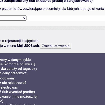
ż zarejestrowany (lub składałeś prośbę o zarejestrowanie).
przedmiotów zawierające przedmioty, dla których istnieje otwarta 
o rejestracji i zajęciach
ncje w menu
Mój USOSweb
.
dzony w danym cyklu
ej komórce pojawi się
zyka zależy od tego, czy
a dany przedmiot.
alogowany
z się rejestrować
rejestrować
 (lub wycofać prośbę)
owanie (i nie możesz jej
ć)