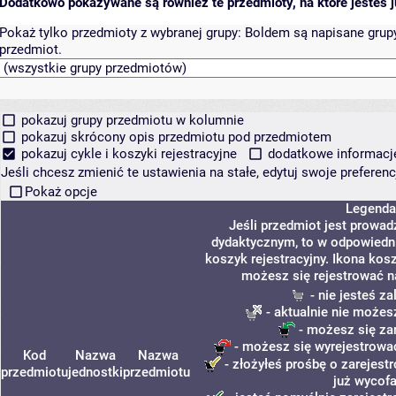
Dodatkowo pokazywane są również te przedmioty, na które jesteś ju
Pokaż tylko przedmioty z wybranej grupy:
Boldem są napisane grupy 
przedmiot.
pokazuj grupy przedmiotu w kolumnie
pokazuj skrócony opis przedmiotu pod przedmiotem
pokazuj cykle i koszyki rejestracyjne
dodatkowe informacje 
Jeśli chcesz zmienić te ustawienia na stałe, edytuj swoje prefere
Pokaż opcje
Legenda
Jeśli przedmiot jest prowa
dydaktycznym, to w odpowiedni
koszyk rejestracyjny. Ikona kos
możesz się rejestrować n
- nie jesteś z
- aktualnie nie możes
- możesz się za
- możesz się wyrejestrować
Kod
Nazwa
Nazwa
- złożyłeś prośbę o zarejestr
przedmiotu
jednostki
przedmiotu
już wycofa