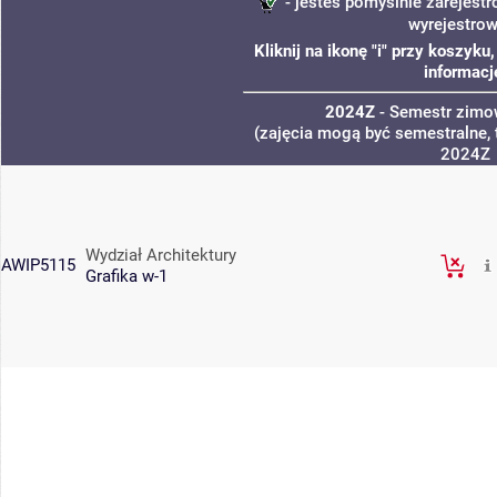
- jesteś pomyślnie zarejestr
wyrejestro
Kliknij na ikonę "i" przy koszyk
informacj
2024Z
- Semestr zim
(zajęcia mogą być semestralne, 
2024Z
Wydział Architektury
AWIP5115
Grafika w-1