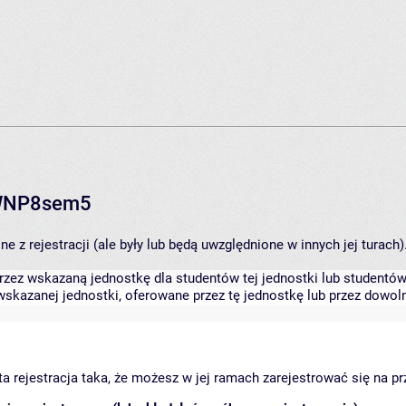
RWNP8sem5
 z rejestracji (ale były lub będą uwzględnione w innych jej turach)
zez wskazaną jednostkę dla studentów tej jednostki lub studentów 
skazanej jednostki, oferowane przez tę jednostkę lub przez dowoln
arta rejestracja taka, że możesz w jej ramach zarejestrować się na p