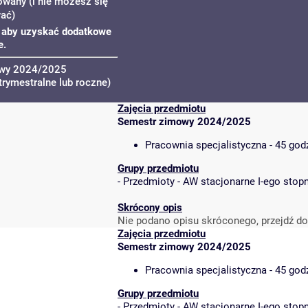
owany (i nie możesz się
wać)
u, aby uzyskać dodatkowe
e.
owy 2024/2025
trymestralne lub roczne)
Zajęcia przedmiotu
Semestr zimowy 2024/2025
Pracownia specjalistyczna - 45 god
Grupy przedmiotu
-
Przedmioty - AW stacjonarne I-ego stopn
Skrócony opis
Nie podano opisu skróconego, przejdź do
Zajęcia przedmiotu
Semestr zimowy 2024/2025
Pracownia specjalistyczna - 45 god
Grupy przedmiotu
-
Przedmioty - AW stacjonarne I-ego stopn