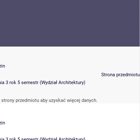
zin
Strona przedmiotu
ia 3 rok 5 semestr
(
Wydział Architektury
)
 strony przedmiotu aby uzyskać więcej danych.
zin
ia 3 rok 5 semestr
(
Wydział Architektury
)