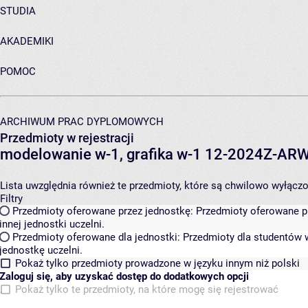
STUDIA
AKADEMIKI
POMOC
ARCHIWUM PRAC DYPLOMOWYCH
Przedmioty w rejestracji
modelowanie w-1, grafika w-1 12-2024Z-A
Lista uwzględnia również te przedmioty, które są chwilowo wyłączone
Filtry
Przedmioty oferowane przez jednostkę:
Przedmioty oferowane pr
innej jednostki uczelni.
Przedmioty oferowane dla jednostki:
Przedmioty dla studentów w
jednostkę uczelni.
Pokaż tylko przedmioty prowadzone w języku innym niż polski
Zaloguj się, aby uzyskać dostęp do dodatkowych opcji
Pokaż tylko te przedmioty, na które mogę się rejestrować