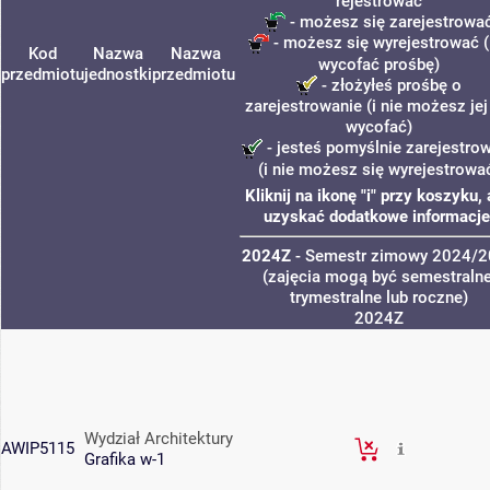
rejestrować
- możesz się zarejestrowa
- możesz się wyrejestrować (
Kod
Nazwa
Nazwa
wycofać prośbę)
przedmiotu
jednostki
przedmiotu
- złożyłeś prośbę o
zarejestrowanie (i nie możesz jej
wycofać)
- jesteś pomyślnie zarejestro
(i nie możesz się wyrejestrowa
Kliknij na ikonę "i" przy koszyku,
uzyskać dodatkowe informacje
2024Z
- Semestr zimowy 2024/
(zajęcia mogą być semestralne
trymestralne lub roczne)
2024Z
Wydział Architektury
AWIP5115
Grafika w-1