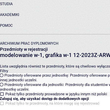
STUDIA
AKADEMIKI
POMOC
ARCHIWUM PRAC DYPLOMOWYCH
Przedmioty w rejestracji
modelowanie w-1, grafika w-1 12-2023Z-A
Lista uwzględnia również te przedmioty, które są chwilowo wyłączone
Filtry
Przedmioty oferowane przez jednostkę:
Przedmioty oferowane pr
innej jednostki uczelni.
Przedmioty oferowane dla jednostki:
Przedmioty dla studentów w
jednostkę uczelni.
Pokaż tylko przedmioty prowadzone w języku innym niż polski
Zaloguj się, aby uzyskać dostęp do dodatkowych opcji
Pokaż tylko te przedmioty, na które mogę się rejestrować