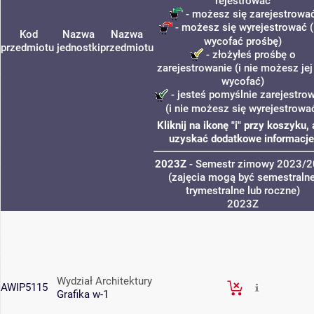
rejestrować
- możesz się zarejestrowa
- możesz się wyrejestrować (
Kod
Nazwa
Nazwa
wycofać prośbę)
przedmiotu
jednostki
przedmiotu
- złożyłeś prośbę o
zarejestrowanie (i nie możesz jej
wycofać)
- jesteś pomyślnie zarejestro
(i nie możesz się wyrejestrowa
Kliknij na ikonę "i" przy koszyku,
uzyskać dodatkowe informacje
2023Z
- Semestr zimowy 2023/
(zajęcia mogą być semestralne
trymestralne lub roczne)
2023Z
Wydział Architektury
AWIP5115
Grafika w-1