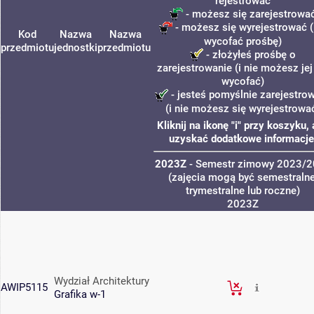
rejestrować
- możesz się zarejestrowa
- możesz się wyrejestrować (
Kod
Nazwa
Nazwa
wycofać prośbę)
przedmiotu
jednostki
przedmiotu
- złożyłeś prośbę o
zarejestrowanie (i nie możesz jej
wycofać)
- jesteś pomyślnie zarejestro
(i nie możesz się wyrejestrowa
Kliknij na ikonę "i" przy koszyku,
uzyskać dodatkowe informacje
2023Z
- Semestr zimowy 2023/
(zajęcia mogą być semestralne
trymestralne lub roczne)
2023Z
Wydział Architektury
AWIP5115
Grafika w-1