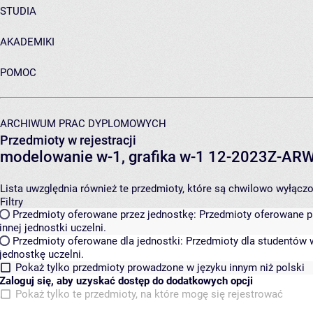
STUDIA
AKADEMIKI
POMOC
ARCHIWUM PRAC DYPLOMOWYCH
Przedmioty w rejestracji
modelowanie w-1, grafika w-1 12-2023Z-A
Lista uwzględnia również te przedmioty, które są chwilowo wyłączone
Filtry
Przedmioty oferowane przez jednostkę:
Przedmioty oferowane pr
innej jednostki uczelni.
Przedmioty oferowane dla jednostki:
Przedmioty dla studentów w
jednostkę uczelni.
Pokaż tylko przedmioty prowadzone w języku innym niż polski
Zaloguj się, aby uzyskać dostęp do dodatkowych opcji
Pokaż tylko te przedmioty, na które mogę się rejestrować