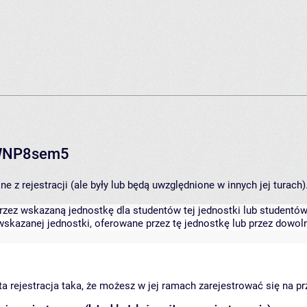
RWNP8sem5
 z rejestracji (ale były lub będą uwzględnione w innych jej turach)
zez wskazaną jednostkę dla studentów tej jednostki lub studentów 
skazanej jednostki, oferowane przez tę jednostkę lub przez dowoln
arta rejestracja taka, że możesz w jej ramach zarejestrować się na p