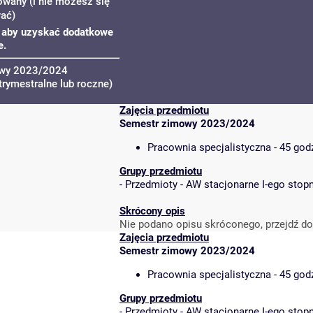
owany (i nie możesz się
wać)
u, aby uzyskać dodatkowe
e.
owy 2023/2024
trymestralne lub roczne)
Zajęcia przedmiotu
Semestr zimowy 2023/2024
Pracownia specjalistyczna - 45 god
Grupy przedmiotu
-
Przedmioty - AW stacjonarne I-ego stopn
Skrócony opis
Nie podano opisu skróconego, przejdź do
Zajęcia przedmiotu
Semestr zimowy 2023/2024
Pracownia specjalistyczna - 45 god
Grupy przedmiotu
-
Przedmioty - AW stacjonarne I-ego stopn