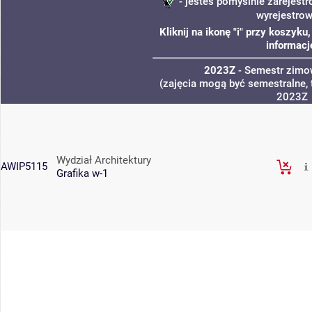
- jesteś pomyślnie zarejestr
wyrejestro
Kliknij na ikonę "i" przy koszyk
informacj
2023Z
- Semestr zim
(zajęcia mogą być semestralne, 
2023Z
Wydział Architektury
AWIP5115
Grafika w-1