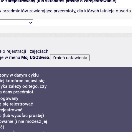
ż zarejestrowany (lub składałeś prośbę o zarejestrowanie).
przedmiotów zawierające przedmioty, dla których istnieje otwarta 
o rejestracji i zajęciach
ncje w menu
Mój USOSweb
.
dzony w danym cyklu
ej komórce pojawi się
zyka zależy od tego, czy
a dany przedmiot.
alogowany
z się rejestrować
rejestrować
 (lub wycofać prośbę)
owanie (i nie możesz jej
ć)