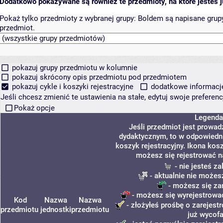
Dodatkowo pokazywane są również te przedmioty, na które jesteś ju
Pokaż tylko przedmioty z wybranej grupy:
Boldem są napisane grupy 
przedmiot.
pokazuj grupy przedmiotu w kolumnie
pokazuj skrócony opis przedmiotu pod przedmiotem
pokazuj cykle i koszyki rejestracyjne
dodatkowe informacje 
Jeśli chcesz zmienić te ustawienia na stałe, edytuj swoje prefere
Pokaż opcje
Legenda
Jeśli przedmiot jest prowa
dydaktycznym, to w odpowiedni
koszyk rejestracyjny. Ikona kos
możesz się rejestrować n
- nie jesteś z
- aktualnie nie możes
- możesz się za
- możesz się wyrejestrować
Kod
Nazwa
Nazwa
- złożyłeś prośbę o zarejestr
przedmiotu
jednostki
przedmiotu
już wycofa