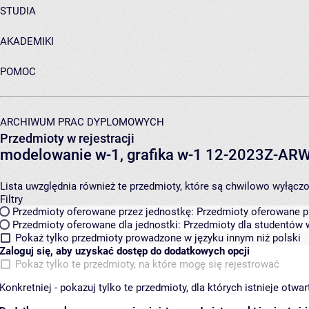
STUDIA
AKADEMIKI
POMOC
ARCHIWUM PRAC DYPLOMOWYCH
Przedmioty w rejestracji
modelowanie w-1, grafika w-1 12-2023Z-A
Lista uwzględnia również te przedmioty, które są chwilowo wyłączone
Filtry
Przedmioty oferowane przez jednostkę:
Przedmioty oferowane pr
Przedmioty oferowane dla jednostki:
Przedmioty dla studentów w
Pokaż tylko przedmioty prowadzone w języku innym niż polski
Zaloguj się, aby uzyskać dostęp do dodatkowych opcji
Pokaż tylko te przedmioty, na które mogę się rejestrować
Konkretniej - pokazuj tylko te przedmioty, dla których istnieje otw