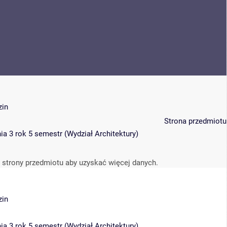
zin
Strona przedmiotu
ia 3 rok 5 semestr
(
Wydział Architektury
)
 strony przedmiotu aby uzyskać więcej danych.
zin
ia 3 rok 5 semestr
(
Wydział Architektury
)