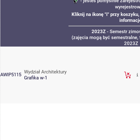
- jesteś pomyślnie zarejestr
wyrejestro
Kliknij na ikonę "i" przy koszyk
informacj
2023Z
- Semestr zim
(zajęcia mogą być semestralne, 
2023Z
Wydział Architektury
AWIP5115
Grafika w-1