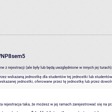
RWNP8sem5
 z rejestracji (ale były lub będą uwzględnione w innych jej turach)
zez wskazaną jednostkę dla studentów tej jednostki lub studentów 
skazanej jednostki, oferowane przez tę jednostkę lub przez dowoln
arta rejestracja taka, że możesz w jej ramach zarejestrować się na p