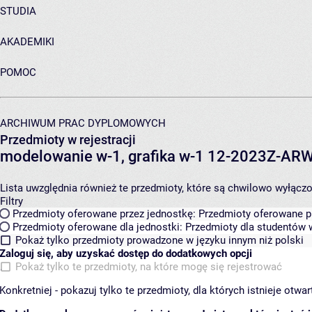
STUDIA
AKADEMIKI
POMOC
ARCHIWUM PRAC DYPLOMOWYCH
Przedmioty w rejestracji
modelowanie w-1, grafika w-1 12-2023Z-A
Lista uwzględnia również te przedmioty, które są chwilowo wyłączone
Filtry
Przedmioty oferowane przez jednostkę:
Przedmioty oferowane pr
Przedmioty oferowane dla jednostki:
Przedmioty dla studentów w
Pokaż tylko przedmioty prowadzone w języku innym niż polski
Zaloguj się, aby uzyskać dostęp do dodatkowych opcji
Pokaż tylko te przedmioty, na które mogę się rejestrować
Konkretniej - pokazuj tylko te przedmioty, dla których istnieje otw