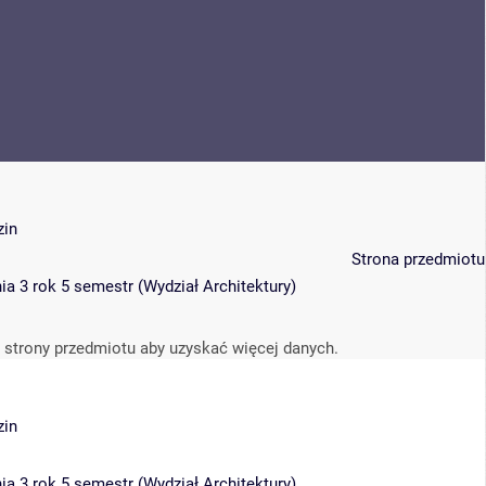
zin
Strona przedmiotu
ia 3 rok 5 semestr
(
Wydział Architektury
)
 strony przedmiotu aby uzyskać więcej danych.
zin
ia 3 rok 5 semestr
(
Wydział Architektury
)