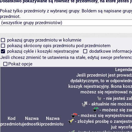
Dodatkowo pokazywane są również te przedmioty, na które jesteś ju
Pokaż tylko przedmioty z wybranej grupy:
Boldem są napisane grupy 
przedmiot.
pokazuj grupy przedmiotu w kolumnie
pokazuj skrócony opis przedmiotu pod przedmiotem
pokazuj cykle i koszyki rejestracyjne
dodatkowe informacje 
Jeśli chcesz zmienić te ustawienia na stałe, edytuj swoje prefere
Pokaż opcje
Legenda
Jeśli przedmiot jest prowa
dydaktycznym, to w odpowiedni
koszyk rejestracyjny. Ikona kos
możesz się rejestrować n
- nie jesteś z
- aktualnie nie możes
- możesz się za
- możesz się wyrejestrować
Kod
Nazwa
Nazwa
- złożyłeś prośbę o zarejestr
przedmiotu
jednostki
przedmiotu
już wycofa