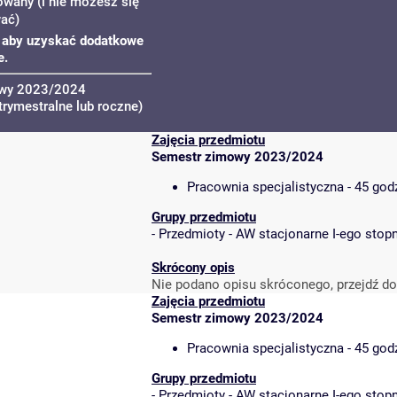
owany (i nie możesz się
wać)
u, aby uzyskać dodatkowe
e.
owy 2023/2024
trymestralne lub roczne)
Zajęcia przedmiotu
Semestr zimowy 2023/2024
Pracownia specjalistyczna - 45 god
Grupy przedmiotu
-
Przedmioty - AW stacjonarne I-ego stopn
Skrócony opis
Nie podano opisu skróconego, przejdź do
Zajęcia przedmiotu
Semestr zimowy 2023/2024
Pracownia specjalistyczna - 45 god
Grupy przedmiotu
-
Przedmioty - AW stacjonarne I-ego stopn