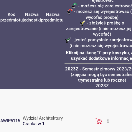
rejestrować
- możesz się zarejestrowa
- możesz się wyrejestrować (
Kod
Nazwa
Nazwa
wycofać prośbę)
przedmiotu
jednostki
przedmiotu
- złożyłeś prośbę o
zarejestrowanie (i nie możesz jej
wycofać)
- jesteś pomyślnie zarejestro
(i nie możesz się wyrejestrowa
Kliknij na ikonę "i" przy koszyku,
uzyskać dodatkowe informacje
2023Z
- Semestr zimowy 2023/
(zajęcia mogą być semestralne
trymestralne lub roczne)
2023Z
Wydział Architektury
AWIP5115
Grafika w-1