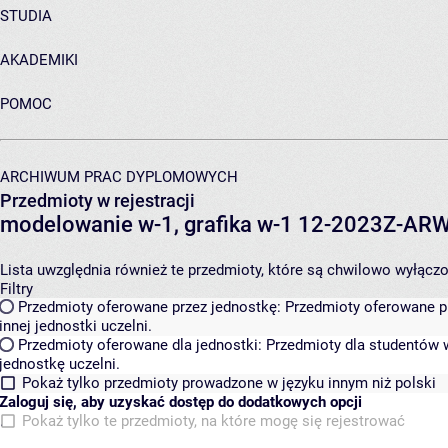
STUDIA
AKADEMIKI
POMOC
ARCHIWUM PRAC DYPLOMOWYCH
Przedmioty w rejestracji
modelowanie w-1, grafika w-1 12-2023Z-A
Lista uwzględnia również te przedmioty, które są chwilowo wyłączone
Filtry
Przedmioty oferowane przez jednostkę:
Przedmioty oferowane pr
innej jednostki uczelni.
Przedmioty oferowane dla jednostki:
Przedmioty dla studentów w
jednostkę uczelni.
Pokaż tylko przedmioty prowadzone w języku innym niż polski
Zaloguj się, aby uzyskać dostęp do dodatkowych opcji
Pokaż tylko te przedmioty, na które mogę się rejestrować