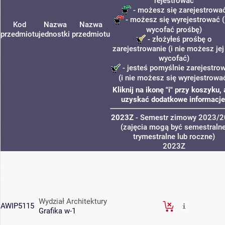
rejestrować
- możesz się zarejestrowa
- możesz się wyrejestrować (
Kod
Nazwa
Nazwa
wycofać prośbę)
przedmiotu
jednostki
przedmiotu
- złożyłeś prośbę o
zarejestrowanie (i nie możesz jej
wycofać)
- jesteś pomyślnie zarejestro
(i nie możesz się wyrejestrowa
Kliknij na ikonę "i" przy koszyku,
uzyskać dodatkowe informacje
2023Z
- Semestr zimowy 2023/
(zajęcia mogą być semestralne
trymestralne lub roczne)
2023Z
Wydział Architektury
AWIP5115
Grafika w-1