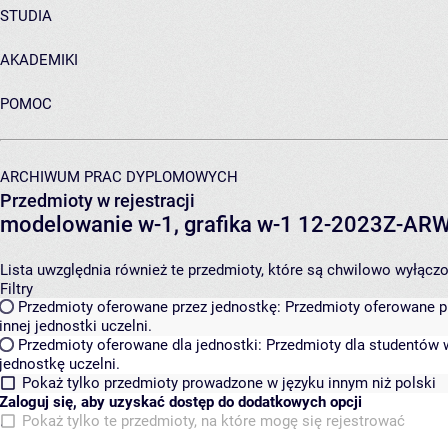
STUDIA
AKADEMIKI
POMOC
ARCHIWUM PRAC DYPLOMOWYCH
Przedmioty w rejestracji
modelowanie w-1, grafika w-1 12-2023Z-A
Lista uwzględnia również te przedmioty, które są chwilowo wyłączone
Filtry
Przedmioty oferowane przez jednostkę:
Przedmioty oferowane pr
innej jednostki uczelni.
Przedmioty oferowane dla jednostki:
Przedmioty dla studentów w
jednostkę uczelni.
Pokaż tylko przedmioty prowadzone w języku innym niż polski
Zaloguj się, aby uzyskać dostęp do dodatkowych opcji
Pokaż tylko te przedmioty, na które mogę się rejestrować