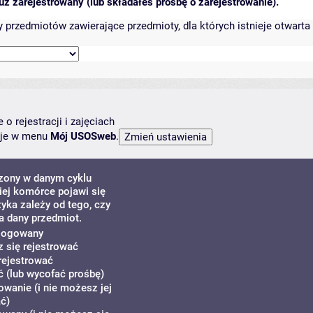
ż zarejestrowany (lub składałeś prośbę o zarejestrowanie).
przedmiotów zawierające przedmioty, dla których istnieje otwarta 
o rejestracji i zajęciach
ncje w menu
Mój USOSweb
.
dzony w danym cyklu
ej komórce pojawi się
zyka zależy od tego, czy
a dany przedmiot.
alogowany
z się rejestrować
rejestrować
 (lub wycofać prośbę)
owanie (i nie możesz jej
ć)