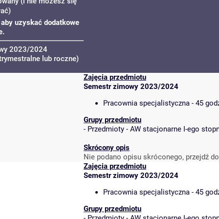
owany (i nie możesz się
wać)
u, aby uzyskać dodatkowe
e.
owy 2023/2024
trymestralne lub roczne)
Zajęcia przedmiotu
Semestr zimowy 2023/2024
Pracownia specjalistyczna - 45 god
Grupy przedmiotu
-
Przedmioty - AW stacjonarne I-ego stopn
Skrócony opis
Nie podano opisu skróconego, przejdź do
Zajęcia przedmiotu
Semestr zimowy 2023/2024
Pracownia specjalistyczna - 45 god
Grupy przedmiotu
-
Przedmioty - AW stacjonarne I-ego stopn