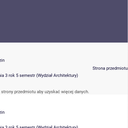
zin
Strona przedmiotu
ia 3 rok 5 semestr
(
Wydział Architektury
)
 strony przedmiotu aby uzyskać więcej danych.
zin
ia 3 rok 5 semestr
(
Wydział Architektury
)