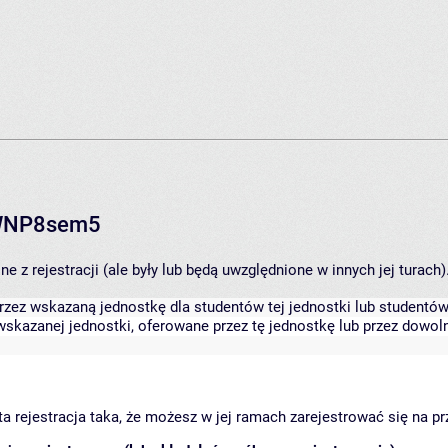
RWNP8sem5
 z rejestracji (ale były lub będą uwzględnione w innych jej turach)
zez wskazaną jednostkę dla studentów tej jednostki lub studentów 
skazanej jednostki, oferowane przez tę jednostkę lub przez dowoln
arta rejestracja taka, że możesz w jej ramach zarejestrować się na p