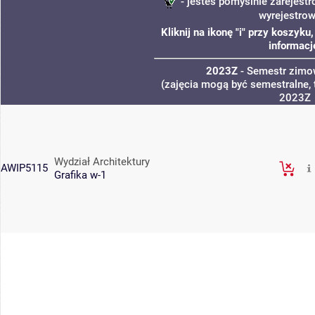
- jesteś pomyślnie zarejestr
wyrejestro
Kliknij na ikonę "i" przy koszyk
informacj
2023Z
- Semestr zim
(zajęcia mogą być semestralne, 
2023Z
Wydział Architektury
AWIP5115
Grafika w-1