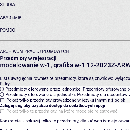
STUDIA
AKADEMIKI
POMOC
ARCHIWUM PRAC DYPLOMOWYCH
Przedmioty w rejestracji
modelowanie w-1, grafika w-1 12-2023Z-A
Lista uwzględnia również te przedmioty, które są chwilowo wyłączone
Filtry
Przedmioty oferowane przez jednostkę:
Przedmioty oferowane pr
Przedmioty oferowane dla jednostki:
Przedmioty dla studentów w
Pokaż tylko przedmioty prowadzone w języku innym niż polski
Zaloguj się, aby uzyskać dostęp do dodatkowych opcji
Pokaż tylko te przedmioty, na które mogę się rejestrować
Konkretniej - pokazuj tylko te przedmioty, dla których istnieje otw