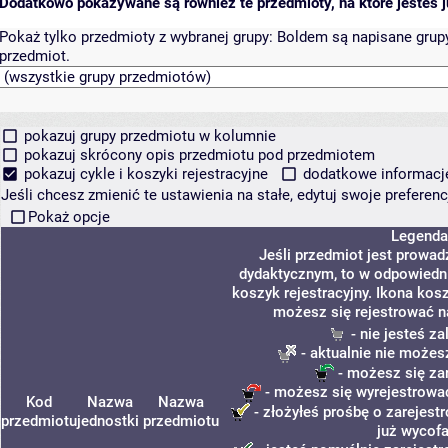
Dodatkowo pokazywane są również te przedmioty, na które jesteś ju
Pokaż tylko przedmioty z wybranej grupy:
Boldem są napisane grupy 
przedmiot.
pokazuj grupy przedmiotu w kolumnie
pokazuj skrócony opis przedmiotu pod przedmiotem
pokazuj cykle i koszyki rejestracyjne
dodatkowe informacje 
Jeśli chcesz zmienić te ustawienia na stałe, edytuj swoje prefere
Pokaż opcje
Legenda
Jeśli przedmiot jest prowa
dydaktycznym, to w odpowiedni
koszyk rejestracyjny. Ikona kos
możesz się rejestrować n
- nie jesteś z
- aktualnie nie możes
- możesz się za
- możesz się wyrejestrować
Kod
Nazwa
Nazwa
- złożyłeś prośbę o zarejestr
przedmiotu
jednostki
przedmiotu
już wycofa