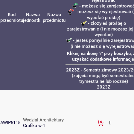
rejestrować
- możesz się zarejestrowa
- możesz się wyrejestrować (
Kod
Nazwa
Nazwa
wycofać prośbę)
przedmiotu
jednostki
przedmiotu
- złożyłeś prośbę o
zarejestrowanie (i nie możesz jej
wycofać)
- jesteś pomyślnie zarejestro
(i nie możesz się wyrejestrowa
Kliknij na ikonę "i" przy koszyku,
uzyskać dodatkowe informacje
2023Z
- Semestr zimowy 2023/
(zajęcia mogą być semestralne
trymestralne lub roczne)
2023Z
Wydział Architektury
AWIP5115
Grafika w-1