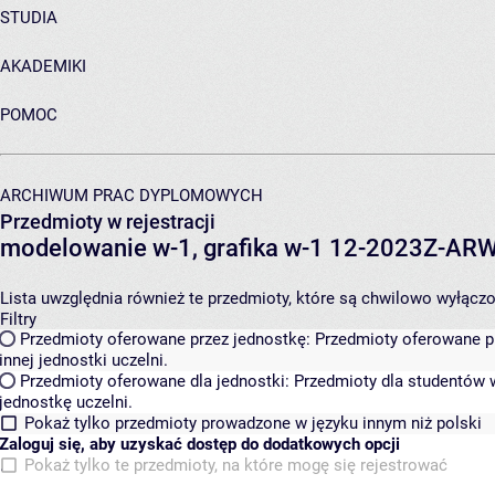
STUDIA
AKADEMIKI
POMOC
ARCHIWUM PRAC DYPLOMOWYCH
Przedmioty w rejestracji
modelowanie w-1, grafika w-1 12-2023Z-A
Lista uwzględnia również te przedmioty, które są chwilowo wyłączone
Filtry
Przedmioty oferowane przez jednostkę:
Przedmioty oferowane pr
innej jednostki uczelni.
Przedmioty oferowane dla jednostki:
Przedmioty dla studentów w
jednostkę uczelni.
Pokaż tylko przedmioty prowadzone w języku innym niż polski
Zaloguj się, aby uzyskać dostęp do dodatkowych opcji
Pokaż tylko te przedmioty, na które mogę się rejestrować