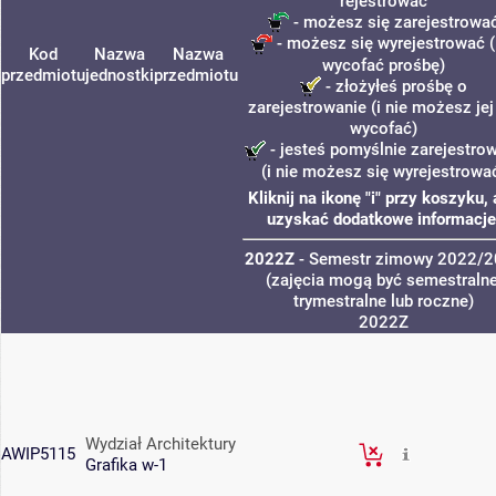
rejestrować
- możesz się zarejestrowa
- możesz się wyrejestrować (
Kod
Nazwa
Nazwa
wycofać prośbę)
przedmiotu
jednostki
przedmiotu
- złożyłeś prośbę o
zarejestrowanie (i nie możesz jej
wycofać)
- jesteś pomyślnie zarejestro
(i nie możesz się wyrejestrowa
Kliknij na ikonę "i" przy koszyku,
uzyskać dodatkowe informacje
2022Z
- Semestr zimowy 2022/
(zajęcia mogą być semestralne
trymestralne lub roczne)
2022Z
Wydział Architektury
AWIP5115
Grafika w-1