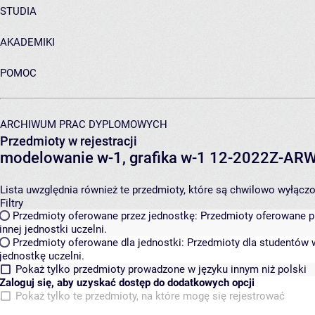
STUDIA
AKADEMIKI
POMOC
ARCHIWUM PRAC DYPLOMOWYCH
Przedmioty w rejestracji
modelowanie w-1, grafika w-1 12-2022Z-A
Lista uwzględnia również te przedmioty, które są chwilowo wyłączone
Filtry
Przedmioty oferowane przez jednostkę:
Przedmioty oferowane pr
innej jednostki uczelni.
Przedmioty oferowane dla jednostki:
Przedmioty dla studentów w
jednostkę uczelni.
Pokaż tylko przedmioty prowadzone w języku innym niż polski
Zaloguj się, aby uzyskać dostęp do dodatkowych opcji
Pokaż tylko te przedmioty, na które mogę się rejestrować