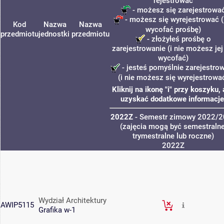
rejestrować
- możesz się zarejestrowa
- możesz się wyrejestrować (
Kod
Nazwa
Nazwa
wycofać prośbę)
przedmiotu
jednostki
przedmiotu
- złożyłeś prośbę o
zarejestrowanie (i nie możesz jej
wycofać)
- jesteś pomyślnie zarejestro
(i nie możesz się wyrejestrowa
Kliknij na ikonę "i" przy koszyku,
uzyskać dodatkowe informacje
2022Z
- Semestr zimowy 2022/
(zajęcia mogą być semestralne
trymestralne lub roczne)
2022Z
Wydział Architektury
AWIP5115
Grafika w-1