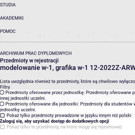
STUDIA
AKADEMIKI
POMOC
ARCHIWUM PRAC DYPLOMOWYCH
Przedmioty w rejestracji
modelowanie w-1, grafika w-1 12-2022Z-A
Lista uwzględnia również te przedmioty, które są chwilowo wyłączone
Filtry
Przedmioty oferowane przez jednostkę:
Przedmioty oferowane pr
innej jednostki uczelni.
Przedmioty oferowane dla jednostki:
Przedmioty dla studentów w
jednostkę uczelni.
Pokaż tylko przedmioty prowadzone w języku innym niż polski
Zaloguj się, aby uzyskać dostęp do dodatkowych opcji
Pokaż tylko te przedmioty, na które mogę się rejestrować