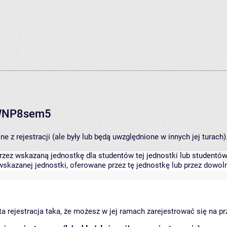
RWNP8sem5
 z rejestracji (ale były lub będą uwzględnione w innych jej turach)
zez wskazaną jednostkę dla studentów tej jednostki lub studentów 
skazanej jednostki, oferowane przez tę jednostkę lub przez dowoln
arta rejestracja taka, że możesz w jej ramach zarejestrować się na p