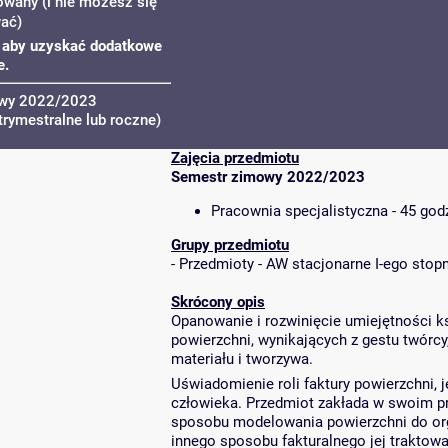
owany (i nie możesz się
wać)
u, aby uzyskać dodatkowe
e.
owy 2022/2023
trymestralne lub roczne)
Zajęcia przedmiotu
Semestr zimowy 2022/2023
Pracownia specjalistyczna - 45 god
Grupy przedmiotu
-
Przedmioty - AW stacjonarne I-ego stopn
Skrócony opis
Opanowanie i rozwinięcie umiejętności k
powierzchni, wynikających z gestu twórcy,
materiału i tworzywa.
Uświadomienie roli faktury powierzchni, 
człowieka. Przedmiot zakłada w swoim p
sposobu modelowania powierzchni do organ
innego sposobu fakturalnego jej traktowa