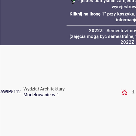
- jesteś pomyślnie zarejestr
wyrejestro
Kliknij na ikonę "i" przy koszyk
informacj
2022Z
- Semestr zim
(zajęcia mogą być semestralne, 
2022Z
Wydział Architektury
AWIP5112
Modelowanie w-1