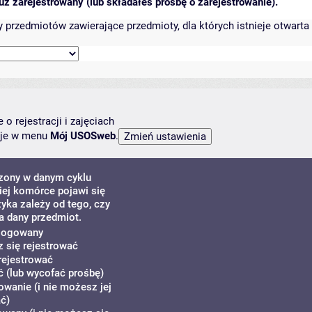
ż zarejestrowany (lub składałeś prośbę o zarejestrowanie).
przedmiotów zawierające przedmioty, dla których istnieje otwarta 
o rejestracji i zajęciach
ncje w menu
Mój USOSweb
.
dzony w danym cyklu
ej komórce pojawi się
zyka zależy od tego, czy
a dany przedmiot.
alogowany
z się rejestrować
rejestrować
 (lub wycofać prośbę)
owanie (i nie możesz jej
ć)