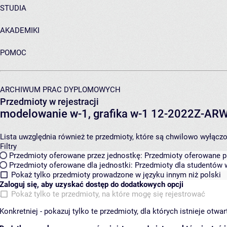
STUDIA
AKADEMIKI
POMOC
ARCHIWUM PRAC DYPLOMOWYCH
Przedmioty w rejestracji
modelowanie w-1, grafika w-1 12-2022Z-A
Lista uwzględnia również te przedmioty, które są chwilowo wyłączone
Filtry
Przedmioty oferowane przez jednostkę:
Przedmioty oferowane pr
Przedmioty oferowane dla jednostki:
Przedmioty dla studentów w
Pokaż tylko przedmioty prowadzone w języku innym niż polski
Zaloguj się, aby uzyskać dostęp do dodatkowych opcji
Pokaż tylko te przedmioty, na które mogę się rejestrować
Konkretniej - pokazuj tylko te przedmioty, dla których istnieje otw