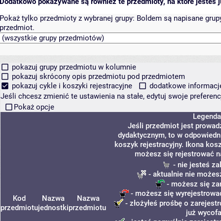
Dodatkowo pokazywane są również te przedmioty, na które jesteś ju
Pokaż tylko przedmioty z wybranej grupy:
Boldem są napisane grupy 
przedmiot.
pokazuj grupy przedmiotu w kolumnie
pokazuj skrócony opis przedmiotu pod przedmiotem
pokazuj cykle i koszyki rejestracyjne
dodatkowe informacje 
Jeśli chcesz zmienić te ustawienia na stałe, edytuj swoje prefere
Pokaż opcje
Legenda
Jeśli przedmiot jest prowa
dydaktycznym, to w odpowiedni
koszyk rejestracyjny. Ikona kos
możesz się rejestrować n
- nie jesteś z
- aktualnie nie możes
- możesz się za
- możesz się wyrejestrować
Kod
Nazwa
Nazwa
- złożyłeś prośbę o zarejestr
przedmiotu
jednostki
przedmiotu
już wycofa