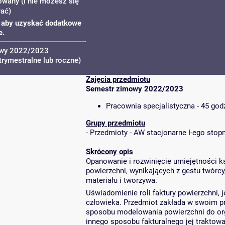
owany (i nie możesz się
wać)
u, aby uzyskać dodatkowe
e.
owy 2022/2023
trymestralne lub roczne)
Zajęcia przedmiotu
Semestr zimowy 2022/2023
Pracownia specjalistyczna - 45 god
Grupy przedmiotu
-
Przedmioty - AW stacjonarne I-ego stopn
Skrócony opis
Opanowanie i rozwinięcie umiejętności k
powierzchni, wynikających z gestu twórcy,
materiału i tworzywa.
Uświadomienie roli faktury powierzchni, 
człowieka. Przedmiot zakłada w swoim p
sposobu modelowania powierzchni do organ
innego sposobu fakturalnego jej traktowa