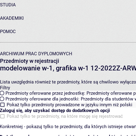
STUDIA
AKADEMIKI
POMOC
ARCHIWUM PRAC DYPLOMOWYCH
Przedmioty w rejestracji
modelowanie w-1, grafika w-1 12-2022Z-A
Lista uwzględnia również te przedmioty, które są chwilowo wyłączone
Filtry
Przedmioty oferowane przez jednostkę:
Przedmioty oferowane pr
Przedmioty oferowane dla jednostki:
Przedmioty dla studentów w
Pokaż tylko przedmioty prowadzone w języku innym niż polski
Zaloguj się, aby uzyskać dostęp do dodatkowych opcji
Pokaż tylko te przedmioty, na które mogę się rejestrować
Konkretniej - pokazuj tylko te przedmioty, dla których istnieje otw