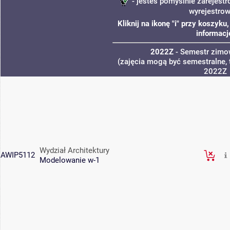
- jesteś pomyślnie zarejestr
wyrejestro
Kliknij na ikonę "i" przy koszyk
informacj
2022Z
- Semestr zim
(zajęcia mogą być semestralne, 
2022Z
Wydział Architektury
AWIP5112
Modelowanie w-1