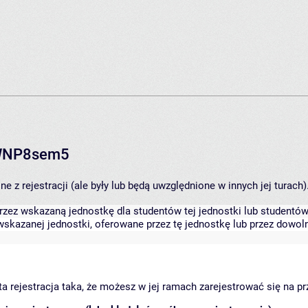
RWNP8sem5
 z rejestracji (ale były lub będą uwzględnione w innych jej turach)
zez wskazaną jednostkę dla studentów tej jednostki lub studentów 
skazanej jednostki, oferowane przez tę jednostkę lub przez dowoln
arta rejestracja taka, że możesz w jej ramach zarejestrować się na p