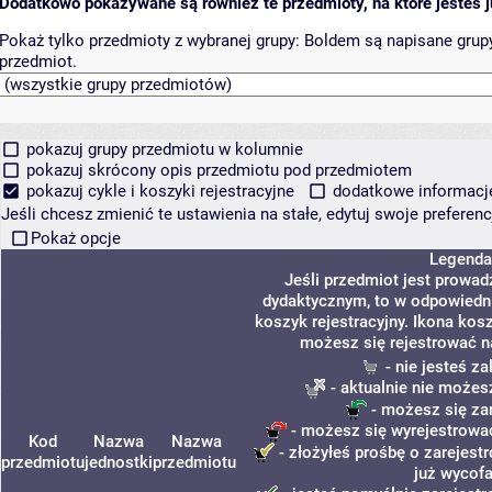
Dodatkowo pokazywane są również te przedmioty, na które jesteś ju
Pokaż tylko przedmioty z wybranej grupy:
Boldem są napisane grupy 
przedmiot.
pokazuj grupy przedmiotu w kolumnie
pokazuj skrócony opis przedmiotu pod przedmiotem
pokazuj cykle i koszyki rejestracyjne
dodatkowe informacje 
Jeśli chcesz zmienić te ustawienia na stałe, edytuj swoje prefere
Pokaż opcje
Legenda
Jeśli przedmiot jest prowa
dydaktycznym, to w odpowiedni
koszyk rejestracyjny. Ikona kos
możesz się rejestrować n
- nie jesteś z
- aktualnie nie możes
- możesz się za
- możesz się wyrejestrować
Kod
Nazwa
Nazwa
- złożyłeś prośbę o zarejestr
przedmiotu
jednostki
przedmiotu
już wycofa