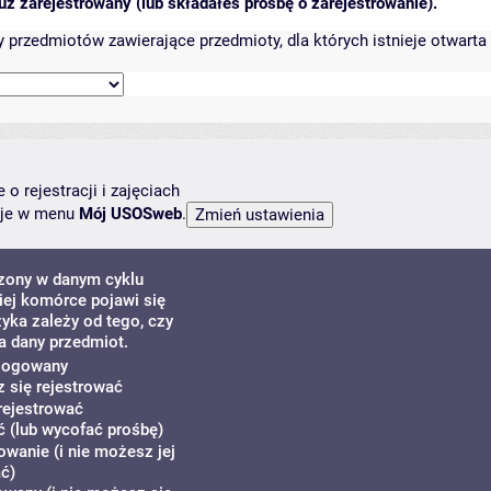
ż zarejestrowany (lub składałeś prośbę o zarejestrowanie).
przedmiotów zawierające przedmioty, dla których istnieje otwarta 
o rejestracji i zajęciach
ncje w menu
Mój USOSweb
.
dzony w danym cyklu
ej komórce pojawi się
zyka zależy od tego, czy
a dany przedmiot.
alogowany
z się rejestrować
rejestrować
 (lub wycofać prośbę)
owanie (i nie możesz jej
ć)