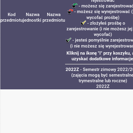
rejestrować
- możesz się zarejestrowa
- możesz się wyrejestrować (
Kod
Nazwa
Nazwa
wycofać prośbę)
przedmiotu
jednostki
przedmiotu
- złożyłeś prośbę o
zarejestrowanie (i nie możesz jej
wycofać)
- jesteś pomyślnie zarejestro
(i nie możesz się wyrejestrowa
Kliknij na ikonę "i" przy koszyku,
uzyskać dodatkowe informacje
2022Z
- Semestr zimowy 2022/
(zajęcia mogą być semestralne
trymestralne lub roczne)
2022Z