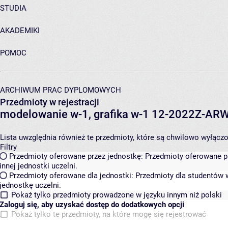
STUDIA
AKADEMIKI
POMOC
ARCHIWUM PRAC DYPLOMOWYCH
Przedmioty w rejestracji
modelowanie w-1, grafika w-1 12-2022Z-A
Lista uwzględnia również te przedmioty, które są chwilowo wyłączone
Filtry
Przedmioty oferowane przez jednostkę:
Przedmioty oferowane pr
innej jednostki uczelni.
Przedmioty oferowane dla jednostki:
Przedmioty dla studentów w
jednostkę uczelni.
Pokaż tylko przedmioty prowadzone w języku innym niż polski
Zaloguj się, aby uzyskać dostęp do dodatkowych opcji
Pokaż tylko te przedmioty, na które mogę się rejestrować