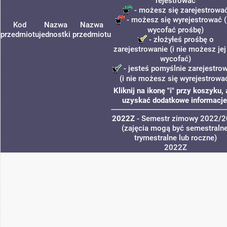
rejestrować
- możesz się zarejestrowa
- możesz się wyrejestrować (
Kod
Nazwa
Nazwa
wycofać prośbę)
przedmiotu
jednostki
przedmiotu
- złożyłeś prośbę o
zarejestrowanie (i nie możesz jej
wycofać)
- jesteś pomyślnie zarejestro
(i nie możesz się wyrejestrowa
Kliknij na ikonę "i" przy koszyku,
uzyskać dodatkowe informacje
2022Z
- Semestr zimowy 2022/
(zajęcia mogą być semestralne
trymestralne lub roczne)
2022Z