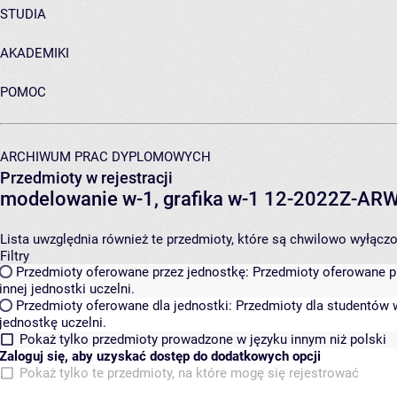
STUDIA
AKADEMIKI
POMOC
ARCHIWUM PRAC DYPLOMOWYCH
Przedmioty w rejestracji
modelowanie w-1, grafika w-1 12-2022Z-A
Lista uwzględnia również te przedmioty, które są chwilowo wyłączone
Filtry
Przedmioty oferowane przez jednostkę:
Przedmioty oferowane pr
innej jednostki uczelni.
Przedmioty oferowane dla jednostki:
Przedmioty dla studentów w
jednostkę uczelni.
Pokaż tylko przedmioty prowadzone w języku innym niż polski
Zaloguj się, aby uzyskać dostęp do dodatkowych opcji
Pokaż tylko te przedmioty, na które mogę się rejestrować