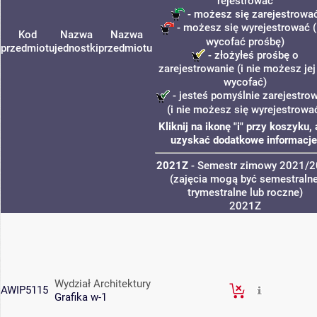
rejestrować
- możesz się zarejestrowa
- możesz się wyrejestrować (
Kod
Nazwa
Nazwa
wycofać prośbę)
przedmiotu
jednostki
przedmiotu
- złożyłeś prośbę o
zarejestrowanie (i nie możesz jej
wycofać)
- jesteś pomyślnie zarejestro
(i nie możesz się wyrejestrowa
Kliknij na ikonę "i" przy koszyku,
uzyskać dodatkowe informacje
2021Z
- Semestr zimowy 2021/
(zajęcia mogą być semestralne
trymestralne lub roczne)
2021Z
Wydział Architektury
AWIP5115
Grafika w-1