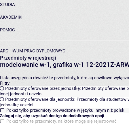
STUDIA
AKADEMIKI
POMOC
ARCHIWUM PRAC DYPLOMOWYCH
Przedmioty w rejestracji
modelowanie w-1, grafika w-1 12-2021Z-A
Lista uwzględnia również te przedmioty, które są chwilowo wyłączone
Filtry
Przedmioty oferowane przez jednostkę:
Przedmioty oferowane pr
innej jednostki uczelni.
Przedmioty oferowane dla jednostki:
Przedmioty dla studentów w
jednostkę uczelni.
Pokaż tylko przedmioty prowadzone w języku innym niż polski
Zaloguj się, aby uzyskać dostęp do dodatkowych opcji
Pokaż tylko te przedmioty, na które mogę się rejestrować