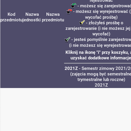
rejestrować
- możesz się zarejestrowa
- możesz się wyrejestrować (
Kod
Nazwa
Nazwa
wycofać prośbę)
przedmiotu
jednostki
przedmiotu
- złożyłeś prośbę o
zarejestrowanie (i nie możesz jej
wycofać)
- jesteś pomyślnie zarejestro
(i nie możesz się wyrejestrowa
Kliknij na ikonę "i" przy koszyku,
uzyskać dodatkowe informacje
2021Z
- Semestr zimowy 2021/
(zajęcia mogą być semestralne
trymestralne lub roczne)
2021Z