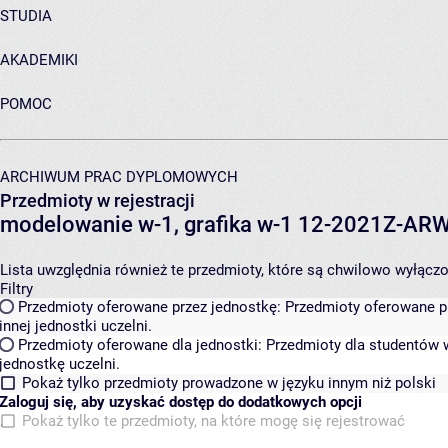
STUDIA
AKADEMIKI
POMOC
ARCHIWUM PRAC DYPLOMOWYCH
Przedmioty w rejestracji
modelowanie w-1, grafika w-1 12-2021Z-A
Lista uwzględnia również te przedmioty, które są chwilowo wyłączone
Filtry
Przedmioty oferowane przez jednostkę:
Przedmioty oferowane pr
innej jednostki uczelni.
Przedmioty oferowane dla jednostki:
Przedmioty dla studentów w
jednostkę uczelni.
Pokaż tylko przedmioty prowadzone w języku innym niż polski
Zaloguj się, aby uzyskać dostęp do dodatkowych opcji
Pokaż tylko te przedmioty, na które mogę się rejestrować