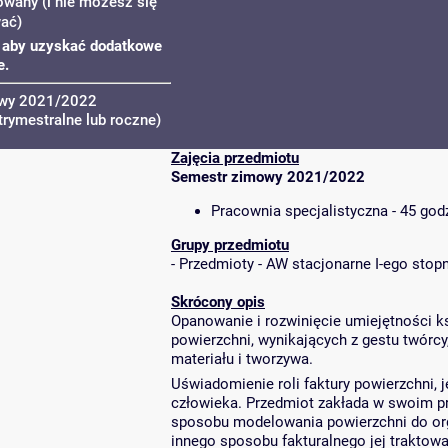
owany (i nie możesz się
wać)
u, aby uzyskać dodatkowe
e.
owy 2021/2022
trymestralne lub roczne)
Zajęcia przedmiotu
Semestr zimowy 2021/2022
Pracownia specjalistyczna - 45 god
Grupy przedmiotu
-
Przedmioty - AW stacjonarne I-ego stopn
Skrócony opis
Opanowanie i rozwinięcie umiejętności k
powierzchni, wynikających z gestu twórcy,
materiału i tworzywa.
Uświadomienie roli faktury powierzchni, 
człowieka. Przedmiot zakłada w swoim p
sposobu modelowania powierzchni do organ
innego sposobu fakturalnego jej traktowa