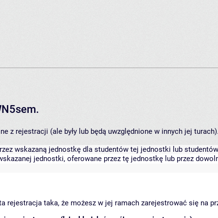
RWN5sem.
 z rejestracji (ale były lub będą uwzględnione w innych jej turach)
zez wskazaną jednostkę dla studentów tej jednostki lub studentów 
skazanej jednostki, oferowane przez tę jednostkę lub przez dowoln
arta rejestracja taka, że możesz w jej ramach zarejestrować się na p