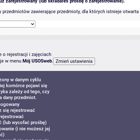
ż zarejestrowany (lub składałeś prośbę o zarejestrowanie).
przedmiotów zawierające przedmioty, dla których istnieje otwarta 
o rejestracji i zajęciach
ncje w menu
Mój USOSweb
.
dzony w danym cyklu
ej komórce pojawi się
zyka zależy od tego, czy
a dany przedmiot.
alogowany
z się rejestrować
rejestrować
 (lub wycofać prośbę)
owanie (i nie możesz jej
ć)