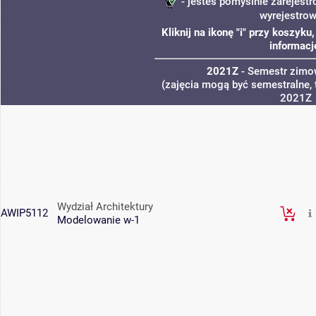
- jesteś pomyślnie zarejestr
wyrejestro
Kliknij na ikonę "i" przy koszyk
informacj
2021Z
- Semestr zim
(zajęcia mogą być semestralne, 
2021Z
Wydział Architektury
AWIP5112
Modelowanie w-1