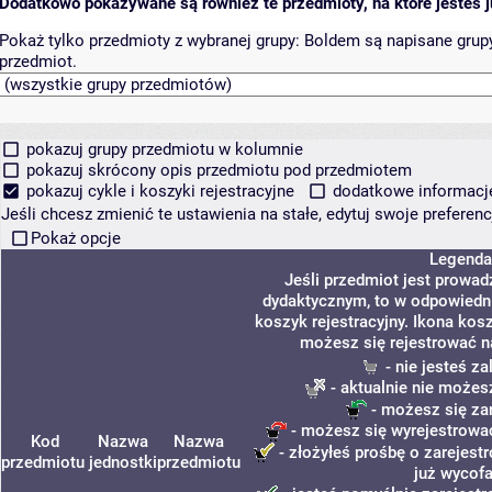
Dodatkowo pokazywane są również te przedmioty, na które jesteś ju
Pokaż tylko przedmioty z wybranej grupy:
Boldem są napisane grupy 
przedmiot.
pokazuj grupy przedmiotu w kolumnie
pokazuj skrócony opis przedmiotu pod przedmiotem
pokazuj cykle i koszyki rejestracyjne
dodatkowe informacje 
Jeśli chcesz zmienić te ustawienia na stałe, edytuj swoje prefere
Pokaż opcje
Legenda
Jeśli przedmiot jest prowa
dydaktycznym, to w odpowiedni
koszyk rejestracyjny. Ikona kos
możesz się rejestrować n
- nie jesteś z
- aktualnie nie możes
- możesz się za
- możesz się wyrejestrować
Kod
Nazwa
Nazwa
- złożyłeś prośbę o zarejestr
przedmiotu
jednostki
przedmiotu
już wycofa