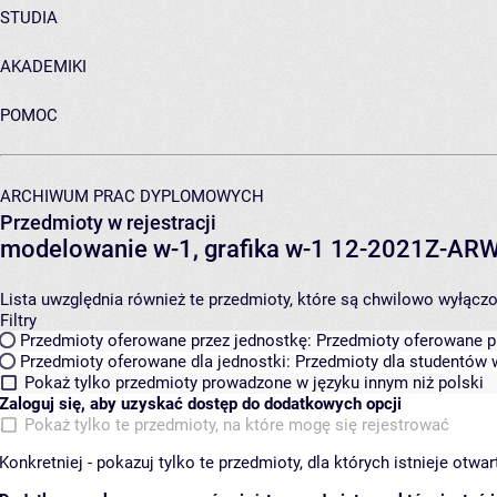
STUDIA
AKADEMIKI
POMOC
ARCHIWUM PRAC DYPLOMOWYCH
Przedmioty w rejestracji
modelowanie w-1, grafika w-1 12-2021Z-A
Lista uwzględnia również te przedmioty, które są chwilowo wyłączone
Filtry
Przedmioty oferowane przez jednostkę:
Przedmioty oferowane pr
Przedmioty oferowane dla jednostki:
Przedmioty dla studentów w
Pokaż tylko przedmioty prowadzone w języku innym niż polski
Zaloguj się, aby uzyskać dostęp do dodatkowych opcji
Pokaż tylko te przedmioty, na które mogę się rejestrować
Konkretniej - pokazuj tylko te przedmioty, dla których istnieje otw