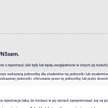
RWN5sem.
 z rejestracji (ale były lub będą uwzględnione w innych jej turach)
zez wskazaną jednostkę dla studentów tej jednostki lub studentów 
skazanej jednostki, oferowane przez tę jednostkę lub przez dowoln
arta rejestracja taka, że możesz w jej ramach zarejestrować się na p