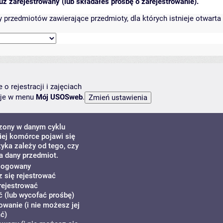
ż zarejestrowany (lub składałeś prośbę o zarejestrowanie).
przedmiotów zawierające przedmioty, dla których istnieje otwarta 
o rejestracji i zajęciach
ncje w menu
Mój USOSweb
.
dzony w danym cyklu
ej komórce pojawi się
zyka zależy od tego, czy
a dany przedmiot.
alogowany
z się rejestrować
rejestrować
 (lub wycofać prośbę)
owanie (i nie możesz jej
ć)