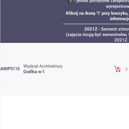
- jesteś pomyślnie zarejestr
wyrejestro
Kliknij na ikonę "i" przy koszyk
informacj
2021Z
- Semestr zim
(zajęcia mogą być semestralne, 
2021Z
Wydział Architektury
AWIP5115
Grafika w-1