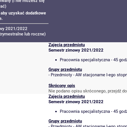
owany (i nie możesz się
wać)
u, aby uzyskać dodatkowe
e.
owy 2021/2022
trymestralne lub roczne)
Zajęcia przedmiotu
Semestr zimowy 2021/2022
Pracownia specjalistyczna - 45 god
Grupy przedmiotu
-
Przedmioty - AW stacjonarne I-ego stopn
Skrócony opis
Nie podano opisu skróconego, przejdź do
Zajęcia przedmiotu
Semestr zimowy 2021/2022
Pracownia specjalistyczna - 45 god
Grupy przedmiotu
-
Przedmioty - AW stacjonarne I-ego stopn