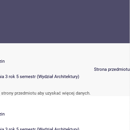
zin
Strona przedmiotu
ia 3 rok 5 semestr
(
Wydział Architektury
)
 strony przedmiotu aby uzyskać więcej danych.
zin
ia 3 rok 5 semestr
(
Wydział Architektury
)