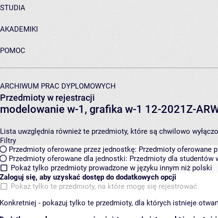
STUDIA
AKADEMIKI
POMOC
ARCHIWUM PRAC DYPLOMOWYCH
Przedmioty w rejestracji
modelowanie w-1, grafika w-1 12-2021Z-A
Lista uwzględnia również te przedmioty, które są chwilowo wyłączone
Filtry
Przedmioty oferowane przez jednostkę:
Przedmioty oferowane pr
Przedmioty oferowane dla jednostki:
Przedmioty dla studentów w
Pokaż tylko przedmioty prowadzone w języku innym niż polski
Zaloguj się, aby uzyskać dostęp do dodatkowych opcji
Pokaż tylko te przedmioty, na które mogę się rejestrować
Konkretniej - pokazuj tylko te przedmioty, dla których istnieje otw