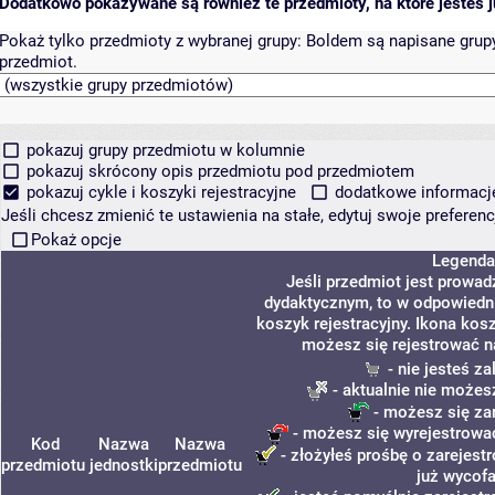
Dodatkowo pokazywane są również te przedmioty, na które jesteś ju
Pokaż tylko przedmioty z wybranej grupy:
Boldem są napisane grupy 
przedmiot.
pokazuj grupy przedmiotu w kolumnie
pokazuj skrócony opis przedmiotu pod przedmiotem
pokazuj cykle i koszyki rejestracyjne
dodatkowe informacje 
Jeśli chcesz zmienić te ustawienia na stałe, edytuj swoje prefere
Pokaż opcje
Legenda
Jeśli przedmiot jest prowa
dydaktycznym, to w odpowiedni
koszyk rejestracyjny. Ikona kos
możesz się rejestrować n
- nie jesteś z
- aktualnie nie możes
- możesz się za
- możesz się wyrejestrować
Kod
Nazwa
Nazwa
- złożyłeś prośbę o zarejestr
przedmiotu
jednostki
przedmiotu
już wycofa