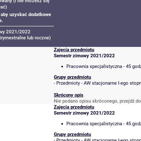
owany (i nie możesz się
wać)
u, aby uzyskać dodatkowe
e.
owy 2021/2022
trymestralne lub roczne)
Zajęcia przedmiotu
Semestr zimowy 2021/2022
Pracownia specjalistyczna - 45 god
Grupy przedmiotu
-
Przedmioty - AW stacjonarne I-ego stopn
Skrócony opis
Nie podano opisu skróconego, przejdź do
Zajęcia przedmiotu
Semestr zimowy 2021/2022
Pracownia specjalistyczna - 45 god
Grupy przedmiotu
-
Przedmioty - AW stacjonarne I-ego stopn