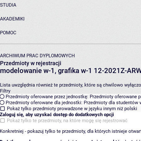
STUDIA
AKADEMIKI
POMOC
ARCHIWUM PRAC DYPLOMOWYCH
Przedmioty w rejestracji
modelowanie w-1, grafika w-1 12-2021Z-A
Lista uwzględnia również te przedmioty, które są chwilowo wyłączone
Filtry
Przedmioty oferowane przez jednostkę:
Przedmioty oferowane pr
Przedmioty oferowane dla jednostki:
Przedmioty dla studentów w
Pokaż tylko przedmioty prowadzone w języku innym niż polski
Zaloguj się, aby uzyskać dostęp do dodatkowych opcji
Pokaż tylko te przedmioty, na które mogę się rejestrować
Konkretniej - pokazuj tylko te przedmioty, dla których istnieje otw