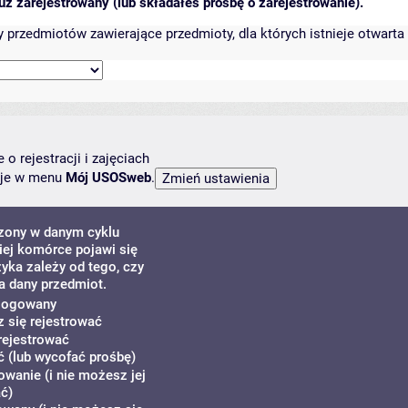
ż zarejestrowany (lub składałeś prośbę o zarejestrowanie).
przedmiotów zawierające przedmioty, dla których istnieje otwarta 
o rejestracji i zajęciach
ncje w menu
Mój USOSweb
.
dzony w danym cyklu
ej komórce pojawi się
zyka zależy od tego, czy
a dany przedmiot.
alogowany
z się rejestrować
rejestrować
 (lub wycofać prośbę)
owanie (i nie możesz jej
ć)