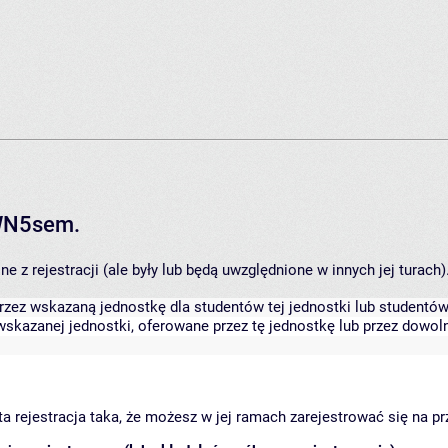
RWN5sem.
 z rejestracji (ale były lub będą uwzględnione w innych jej turach)
zez wskazaną jednostkę dla studentów tej jednostki lub studentów 
skazanej jednostki, oferowane przez tę jednostkę lub przez dowoln
arta rejestracja taka, że możesz w jej ramach zarejestrować się na p