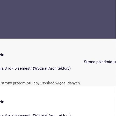
zin
Strona przedmiotu
ia 3 rok 5 semestr
(
Wydział Architektury
)
 strony przedmiotu aby uzyskać więcej danych.
zin
ia 3 rok 5 semestr
(
Wydział Architektury
)