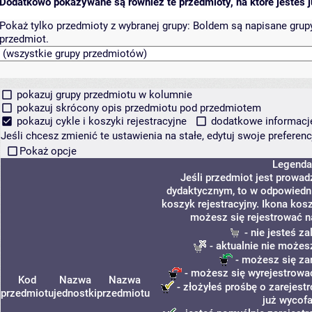
Dodatkowo pokazywane są również te przedmioty, na które jesteś ju
Pokaż tylko przedmioty z wybranej grupy:
Boldem są napisane grupy 
przedmiot.
pokazuj grupy przedmiotu w kolumnie
pokazuj skrócony opis przedmiotu pod przedmiotem
pokazuj cykle i koszyki rejestracyjne
dodatkowe informacje 
Jeśli chcesz zmienić te ustawienia na stałe, edytuj swoje prefere
Pokaż opcje
Legenda
Jeśli przedmiot jest prowa
dydaktycznym, to w odpowiedni
koszyk rejestracyjny. Ikona kos
możesz się rejestrować n
- nie jesteś z
- aktualnie nie możes
- możesz się za
- możesz się wyrejestrować
Kod
Nazwa
Nazwa
- złożyłeś prośbę o zarejestr
przedmiotu
jednostki
przedmiotu
już wycofa