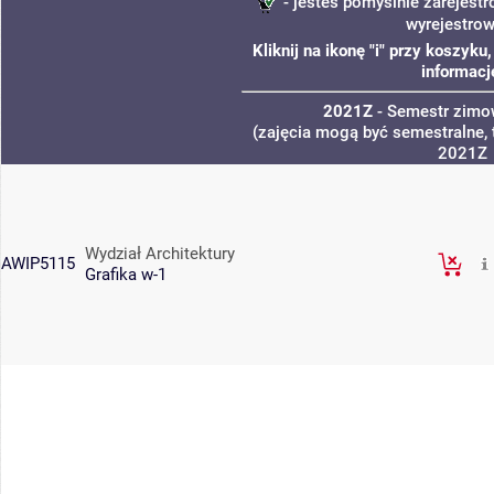
- jesteś pomyślnie zarejestr
wyrejestro
Kliknij na ikonę "i" przy koszyk
informacj
2021Z
- Semestr zim
(zajęcia mogą być semestralne, 
2021Z
Wydział Architektury
AWIP5115
Grafika w-1