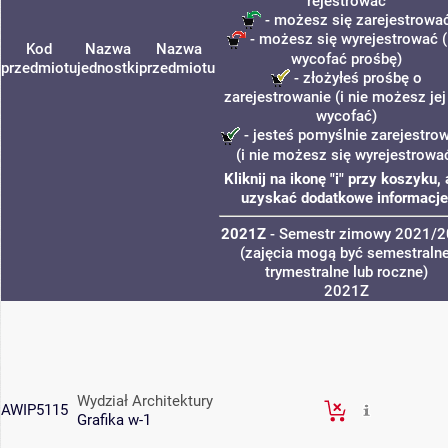
rejestrować
- możesz się zarejestrowa
- możesz się wyrejestrować (
Kod
Nazwa
Nazwa
wycofać prośbę)
przedmiotu
jednostki
przedmiotu
- złożyłeś prośbę o
zarejestrowanie (i nie możesz jej
wycofać)
- jesteś pomyślnie zarejestro
(i nie możesz się wyrejestrowa
Kliknij na ikonę "i" przy koszyku,
uzyskać dodatkowe informacje
2021Z
- Semestr zimowy 2021/
(zajęcia mogą być semestralne
trymestralne lub roczne)
2021Z
Wydział Architektury
AWIP5115
Grafika w-1