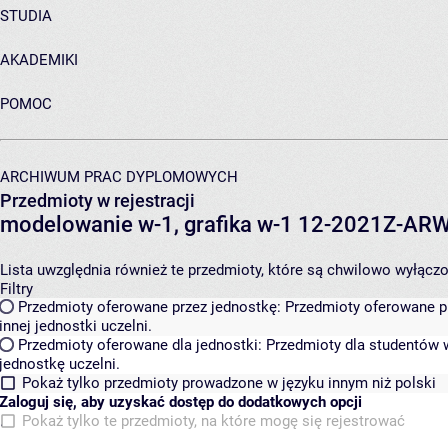
STUDIA
AKADEMIKI
POMOC
ARCHIWUM PRAC DYPLOMOWYCH
Przedmioty w rejestracji
modelowanie w-1, grafika w-1 12-2021Z-A
Lista uwzględnia również te przedmioty, które są chwilowo wyłączone
Filtry
Przedmioty oferowane przez jednostkę:
Przedmioty oferowane pr
innej jednostki uczelni.
Przedmioty oferowane dla jednostki:
Przedmioty dla studentów w
jednostkę uczelni.
Pokaż tylko przedmioty prowadzone w języku innym niż polski
Zaloguj się, aby uzyskać dostęp do dodatkowych opcji
Pokaż tylko te przedmioty, na które mogę się rejestrować