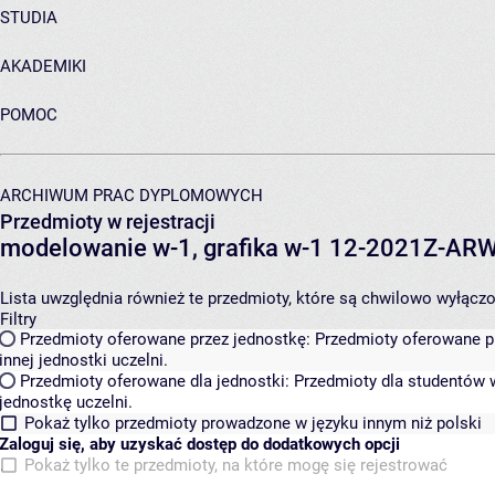
STUDIA
AKADEMIKI
POMOC
ARCHIWUM PRAC DYPLOMOWYCH
Przedmioty w rejestracji
modelowanie w-1, grafika w-1 12-2021Z-A
Lista uwzględnia również te przedmioty, które są chwilowo wyłączone
Filtry
Przedmioty oferowane przez jednostkę:
Przedmioty oferowane pr
innej jednostki uczelni.
Przedmioty oferowane dla jednostki:
Przedmioty dla studentów w
jednostkę uczelni.
Pokaż tylko przedmioty prowadzone w języku innym niż polski
Zaloguj się, aby uzyskać dostęp do dodatkowych opcji
Pokaż tylko te przedmioty, na które mogę się rejestrować