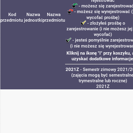
rejestrować
- możesz się zarejestrowa
- możesz się wyrejestrować (
Kod
Nazwa
Nazwa
wycofać prośbę)
przedmiotu
jednostki
przedmiotu
- złożyłeś prośbę o
zarejestrowanie (i nie możesz jej
wycofać)
- jesteś pomyślnie zarejestro
(i nie możesz się wyrejestrowa
Kliknij na ikonę "i" przy koszyku,
uzyskać dodatkowe informacje
2021Z
- Semestr zimowy 2021/
(zajęcia mogą być semestralne
trymestralne lub roczne)
2021Z