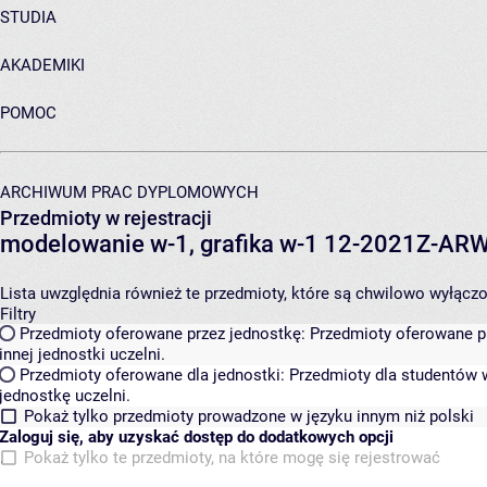
STUDIA
AKADEMIKI
POMOC
ARCHIWUM PRAC DYPLOMOWYCH
Przedmioty w rejestracji
modelowanie w-1, grafika w-1 12-2021Z-A
Lista uwzględnia również te przedmioty, które są chwilowo wyłączone
Filtry
Przedmioty oferowane przez jednostkę:
Przedmioty oferowane pr
innej jednostki uczelni.
Przedmioty oferowane dla jednostki:
Przedmioty dla studentów w
jednostkę uczelni.
Pokaż tylko przedmioty prowadzone w języku innym niż polski
Zaloguj się, aby uzyskać dostęp do dodatkowych opcji
Pokaż tylko te przedmioty, na które mogę się rejestrować