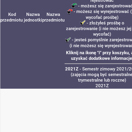
rejestrować
- możesz się zarejestrowa
- możesz się wyrejestrować (
Kod
Nazwa
Nazwa
wycofać prośbę)
przedmiotu
jednostki
przedmiotu
- złożyłeś prośbę o
zarejestrowanie (i nie możesz jej
wycofać)
- jesteś pomyślnie zarejestro
(i nie możesz się wyrejestrowa
Kliknij na ikonę "i" przy koszyku,
uzyskać dodatkowe informacje
2021Z
- Semestr zimowy 2021/
(zajęcia mogą być semestralne
trymestralne lub roczne)
2021Z