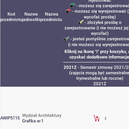
rejestrować
- możesz się zarejestrowa
- możesz się wyrejestrować (
Kod
Nazwa
Nazwa
wycofać prośbę)
przedmiotu
jednostki
przedmiotu
- złożyłeś prośbę o
zarejestrowanie (i nie możesz jej
wycofać)
- jesteś pomyślnie zarejestro
(i nie możesz się wyrejestrowa
Kliknij na ikonę "i" przy koszyku,
uzyskać dodatkowe informacje
2021Z
- Semestr zimowy 2021/
(zajęcia mogą być semestralne
trymestralne lub roczne)
2021Z
Wydział Architektury
AWIP5115
Grafika w-1