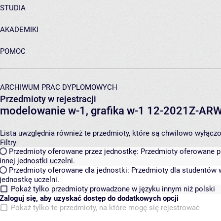
STUDIA
AKADEMIKI
POMOC
ARCHIWUM PRAC DYPLOMOWYCH
Przedmioty w rejestracji
modelowanie w-1, grafika w-1 12-2021Z-A
Lista uwzględnia również te przedmioty, które są chwilowo wyłączone
Filtry
Przedmioty oferowane przez jednostkę:
Przedmioty oferowane pr
innej jednostki uczelni.
Przedmioty oferowane dla jednostki:
Przedmioty dla studentów w
jednostkę uczelni.
Pokaż tylko przedmioty prowadzone w języku innym niż polski
Zaloguj się, aby uzyskać dostęp do dodatkowych opcji
Pokaż tylko te przedmioty, na które mogę się rejestrować