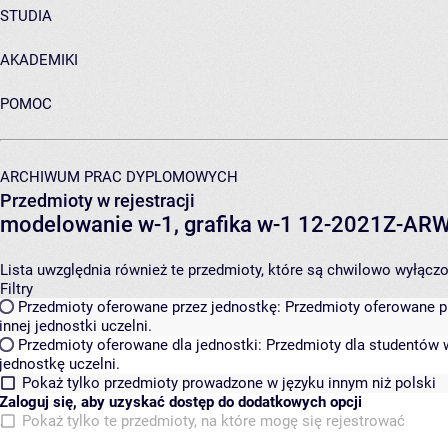
STUDIA
AKADEMIKI
POMOC
ARCHIWUM PRAC DYPLOMOWYCH
Przedmioty w rejestracji
modelowanie w-1, grafika w-1 12-2021Z-A
Lista uwzględnia również te przedmioty, które są chwilowo wyłączone
Filtry
Przedmioty oferowane przez jednostkę:
Przedmioty oferowane pr
innej jednostki uczelni.
Przedmioty oferowane dla jednostki:
Przedmioty dla studentów w
jednostkę uczelni.
Pokaż tylko przedmioty prowadzone w języku innym niż polski
Zaloguj się, aby uzyskać dostęp do dodatkowych opcji
Pokaż tylko te przedmioty, na które mogę się rejestrować