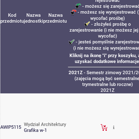
rejestrować
- możesz się zarejestrowa
- możesz się wyrejestrować (
Kod
Nazwa
Nazwa
wycofać prośbę)
przedmiotu
jednostki
przedmiotu
- złożyłeś prośbę o
zarejestrowanie (i nie możesz jej
wycofać)
- jesteś pomyślnie zarejestro
(i nie możesz się wyrejestrowa
Kliknij na ikonę "i" przy koszyku,
uzyskać dodatkowe informacje
2021Z
- Semestr zimowy 2021/
(zajęcia mogą być semestralne
trymestralne lub roczne)
2021Z
Wydział Architektury
AWIP5115
Grafika w-1