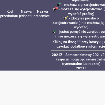
rejestrować
- możesz się zarejestrowa
- możesz się wyrejestrować (
Kod
Nazwa
Nazwa
wycofać prośbę)
przedmiotu
jednostki
przedmiotu
- złożyłeś prośbę o
zarejestrowanie (i nie możesz jej
wycofać)
- jesteś pomyślnie zarejestro
(i nie możesz się wyrejestrowa
Kliknij na ikonę "i" przy koszyku,
uzyskać dodatkowe informacje
2021Z
- Semestr zimowy 2021/
(zajęcia mogą być semestralne
trymestralne lub roczne)
2021Z