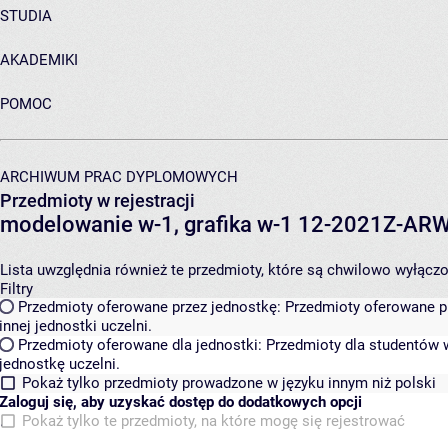
STUDIA
AKADEMIKI
POMOC
ARCHIWUM PRAC DYPLOMOWYCH
Przedmioty w rejestracji
modelowanie w-1, grafika w-1 12-2021Z-A
Lista uwzględnia również te przedmioty, które są chwilowo wyłączone
Filtry
Przedmioty oferowane przez jednostkę:
Przedmioty oferowane pr
innej jednostki uczelni.
Przedmioty oferowane dla jednostki:
Przedmioty dla studentów w
jednostkę uczelni.
Pokaż tylko przedmioty prowadzone w języku innym niż polski
Zaloguj się, aby uzyskać dostęp do dodatkowych opcji
Pokaż tylko te przedmioty, na które mogę się rejestrować