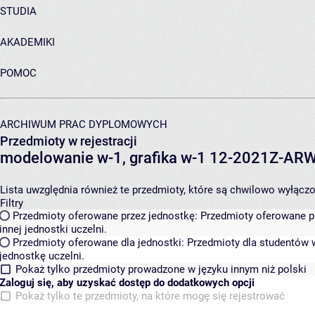
STUDIA
AKADEMIKI
POMOC
ARCHIWUM PRAC DYPLOMOWYCH
Przedmioty w rejestracji
modelowanie w-1, grafika w-1 12-2021Z-A
Lista uwzględnia również te przedmioty, które są chwilowo wyłączone
Filtry
Przedmioty oferowane przez jednostkę:
Przedmioty oferowane pr
innej jednostki uczelni.
Przedmioty oferowane dla jednostki:
Przedmioty dla studentów w
jednostkę uczelni.
Pokaż tylko przedmioty prowadzone w języku innym niż polski
Zaloguj się, aby uzyskać dostęp do dodatkowych opcji
Pokaż tylko te przedmioty, na które mogę się rejestrować