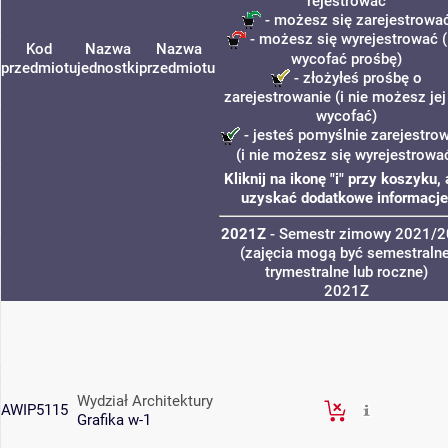
rejestrować
- możesz się zarejestrowa
- możesz się wyrejestrować (
Kod
Nazwa
Nazwa
wycofać prośbę)
przedmiotu
jednostki
przedmiotu
- złożyłeś prośbę o
zarejestrowanie (i nie możesz jej
wycofać)
- jesteś pomyślnie zarejestro
(i nie możesz się wyrejestrowa
Kliknij na ikonę "i" przy koszyku,
uzyskać dodatkowe informacje
2021Z
- Semestr zimowy 2021/
(zajęcia mogą być semestralne
trymestralne lub roczne)
2021Z
Wydział Architektury
AWIP5115
Grafika w-1