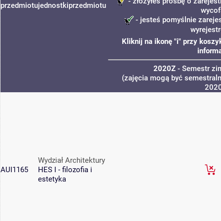
- złożyłeś prośbę o zarejest
przedmiotu
jednostki
przedmiotu
wycof
- jesteś pomyślnie zareje
wyrejest
Kliknij na ikonę "i" przy kos
informa
2020Z
- Semestr z
(zajęcia mogą być semestralne
202
Wydział Architektury
AUI1165
HES I - filozofia i
estetyka