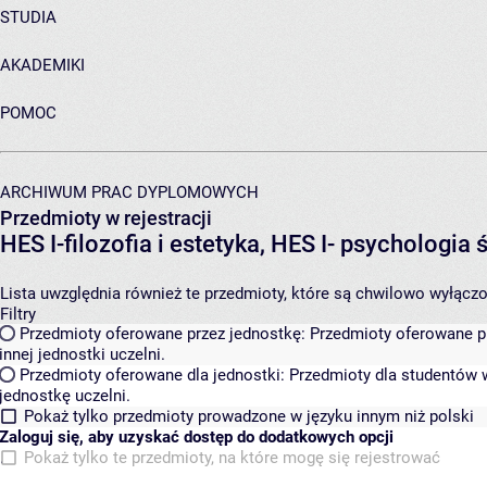
STUDIA
AKADEMIKI
POMOC
ARCHIWUM PRAC DYPLOMOWYCH
Przedmioty w rejestracji
HES I-filozofia i estetyka, HES I- psycholo
Lista uwzględnia również te przedmioty, które są chwilowo wyłączone
Filtry
Przedmioty oferowane przez jednostkę:
Przedmioty oferowane pr
innej jednostki uczelni.
Przedmioty oferowane dla jednostki:
Przedmioty dla studentów w
jednostkę uczelni.
Pokaż tylko przedmioty prowadzone w języku innym niż polski
Zaloguj się, aby uzyskać dostęp do dodatkowych opcji
Pokaż tylko te przedmioty, na które mogę się rejestrować