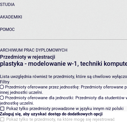
STUDIA
AKADEMIKI
POMOC
ARCHIWUM PRAC DYPLOMOWYCH
Przedmioty w rejestracji
plastyka - modelowanie w-1, techniki komp
Lista uwzględnia również te przedmioty, które są chwilowo wyłączone
Filtry
Przedmioty oferowane przez jednostkę:
Przedmioty oferowane pr
innej jednostki uczelni.
Przedmioty oferowane dla jednostki:
Przedmioty dla studentów w
jednostkę uczelni.
Pokaż tylko przedmioty prowadzone w języku innym niż polski
Zaloguj się, aby uzyskać dostęp do dodatkowych opcji
Pokaż tylko te przedmioty, na które mogę się rejestrować