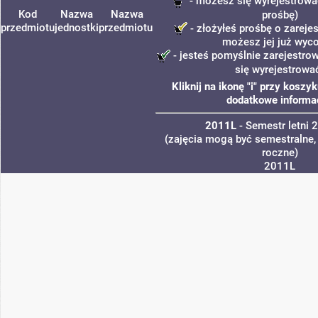
- możesz się wyrejestrowa
Kod
Nazwa
Nazwa
prośbę)
przedmiotu
jednostki
przedmiotu
- złożyłeś prośbę o zarejes
możesz jej już wyco
- jesteś pomyślnie zarejestro
się wyrejestrowa
Kliknij na ikonę "i" przy koszy
dodatkowe informac
2011L
- Semestr letni
(zajęcia mogą być semestralne, 
roczne)
2011L