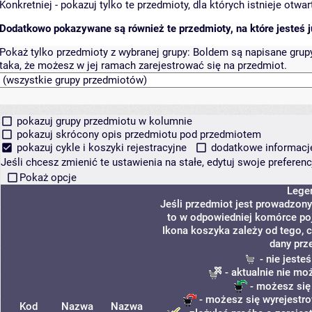
Konkretniej - pokazuj tylko te przedmioty, dla których istnieje otw
Dodatkowo pokazywane są również te przedmioty, na które jesteś ju
Pokaż tylko przedmioty z wybranej grupy:
Boldem są napisane grupy 
taka, że możesz w jej ramach zarejestrować się na przedmiot.
pokazuj grupy przedmiotu w kolumnie
pokazuj skrócony opis przedmiotu pod przedmiotem
pokazuj cykle i koszyki rejestracyjne
dodatkowe informacje 
Jeśli chcesz zmienić te ustawienia na stałe, edytuj swoje prefere
Pokaż opcje
Lege
Jeśli przedmiot jest prowadzon
to w odpowiedniej komórce poja
Ikona koszyka zależy od tego, 
dany prz
- nie jeste
- aktualnie nie mo
- możesz się
- możesz się wyrejestro
Kod
Nazwa
Nazwa