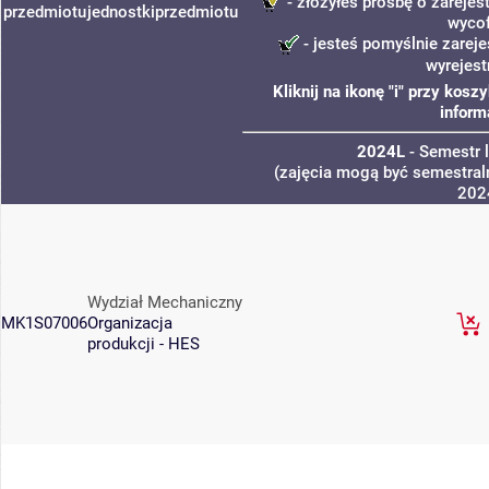
- złożyłeś prośbę o zarejest
przedmiotu
jednostki
przedmiotu
wyco
- jesteś pomyślnie zareje
wyrejest
Kliknij na ikonę "i" przy kos
inform
2024L
- Semestr 
(zajęcia mogą być semestraln
202
Wydział Mechaniczny
MK1S07006
Organizacja
produkcji - HES