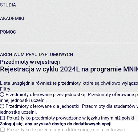
STUDIA
AKADEMIKI
POMOC
ARCHIWUM PRAC DYPLOMOWYCH
Przedmioty w rejestracji
Rejestracja w cyklu 2024L na programie MN
Lista uwzględnia również te przedmioty, które są chwilowo wyłączone
Filtry
Przedmioty oferowane przez jednostkę:
Przedmioty oferowane pr
innej jednostki uczelni.
Przedmioty oferowane dla jednostki:
Przedmioty dla studentów w
jednostkę uczelni.
Pokaż tylko przedmioty prowadzone w języku innym niż polski
Zaloguj się, aby uzyskać dostęp do dodatkowych opcji
Pokaż tylko te przedmioty, na które mogę się rejestrować