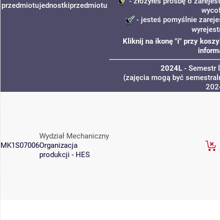
- złożyłeś prośbę o zarejest
przedmiotu
jednostki
przedmiotu
wyco
- jesteś pomyślnie zareje
wyrejest
Kliknij na ikonę "i" przy kos
inform
2024L
- Semestr 
(zajęcia mogą być semestraln
202
Wydział Mechaniczny
MK1S07006
Organizacja
produkcji - HES