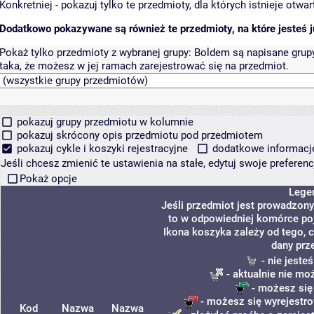
Konkretniej - pokazuj tylko te przedmioty, dla których istnieje otw
Dodatkowo pokazywane są również te przedmioty, na które jesteś ju
Pokaż tylko przedmioty z wybranej grupy:
Boldem są napisane grupy 
taka, że możesz w jej ramach zarejestrować się na przedmiot.
pokazuj grupy przedmiotu w kolumnie
pokazuj skrócony opis przedmiotu pod przedmiotem
pokazuj cykle i koszyki rejestracyjne
dodatkowe informacje 
Jeśli chcesz zmienić te ustawienia na stałe, edytuj swoje prefere
Pokaż opcje
Lege
Jeśli przedmiot jest prowadzon
to w odpowiedniej komórce poja
Ikona koszyka zależy od tego, 
dany prz
- nie jeste
- aktualnie nie mo
- możesz się
- możesz się wyrejestro
Kod
Nazwa
Nazwa