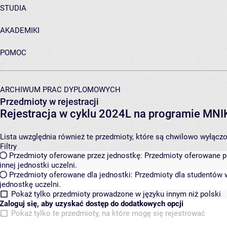
STUDIA
AKADEMIKI
POMOC
ARCHIWUM PRAC DYPLOMOWYCH
Przedmioty w rejestracji
Rejestracja w cyklu 2024L na programie MN
Lista uwzględnia również te przedmioty, które są chwilowo wyłączone
Filtry
Przedmioty oferowane przez jednostkę:
Przedmioty oferowane pr
innej jednostki uczelni.
Przedmioty oferowane dla jednostki:
Przedmioty dla studentów w
jednostkę uczelni.
Pokaż tylko przedmioty prowadzone w języku innym niż polski
Zaloguj się, aby uzyskać dostęp do dodatkowych opcji
Pokaż tylko te przedmioty, na które mogę się rejestrować