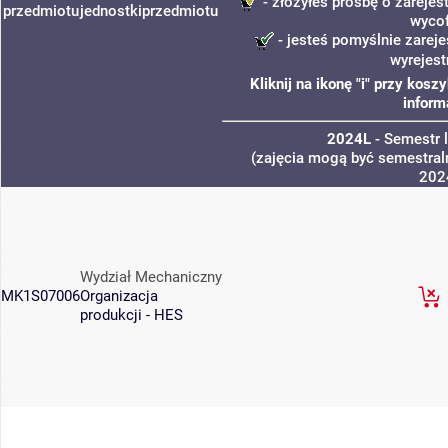
- złożyłeś prośbę o zarejest
przedmiotu
jednostki
przedmiotu
wyco
- jesteś pomyślnie zareje
wyrejest
Kliknij na ikonę "i" przy kos
inform
2024L
- Semestr 
(zajęcia mogą być semestraln
202
Wydział Mechaniczny
MK1S07006
Organizacja
produkcji - HES