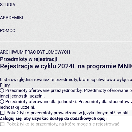
STUDIA
AKADEMIKI
POMOC
ARCHIWUM PRAC DYPLOMOWYCH
Przedmioty w rejestracji
Rejestracja w cyklu 2024L na programie MN
Lista uwzględnia również te przedmioty, które są chwilowo wyłączone
Filtry
Przedmioty oferowane przez jednostkę:
Przedmioty oferowane pr
innej jednostki uczelni.
Przedmioty oferowane dla jednostki:
Przedmioty dla studentów w
jednostkę uczelni.
Pokaż tylko przedmioty prowadzone w języku innym niż polski
Zaloguj się, aby uzyskać dostęp do dodatkowych opcji
Pokaż tylko te przedmioty, na które mogę się rejestrować