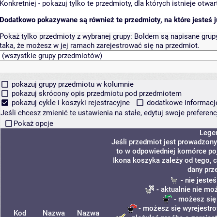
Konkretniej - pokazuj tylko te przedmioty, dla których istnieje otw
Dodatkowo pokazywane są również te przedmioty, na które jesteś ju
Pokaż tylko przedmioty z wybranej grupy:
Boldem są napisane grupy 
taka, że możesz w jej ramach zarejestrować się na przedmiot.
pokazuj grupy przedmiotu w kolumnie
pokazuj skrócony opis przedmiotu pod przedmiotem
pokazuj cykle i koszyki rejestracyjne
dodatkowe informacje 
Jeśli chcesz zmienić te ustawienia na stałe, edytuj swoje prefere
Pokaż opcje
Lege
Jeśli przedmiot jest prowadzon
to w odpowiedniej komórce poja
Ikona koszyka zależy od tego, 
dany prz
- nie jeste
- aktualnie nie mo
- możesz się
- możesz się wyrejestro
Kod
Nazwa
Nazwa