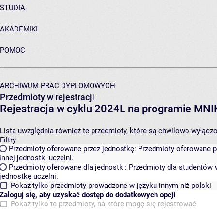
STUDIA
AKADEMIKI
POMOC
ARCHIWUM PRAC DYPLOMOWYCH
Przedmioty w rejestracji
Rejestracja w cyklu 2024L na programie MN
Lista uwzględnia również te przedmioty, które są chwilowo wyłączone
Filtry
Przedmioty oferowane przez jednostkę:
Przedmioty oferowane pr
innej jednostki uczelni.
Przedmioty oferowane dla jednostki:
Przedmioty dla studentów w
jednostkę uczelni.
Pokaż tylko przedmioty prowadzone w języku innym niż polski
Zaloguj się, aby uzyskać dostęp do dodatkowych opcji
Pokaż tylko te przedmioty, na które mogę się rejestrować