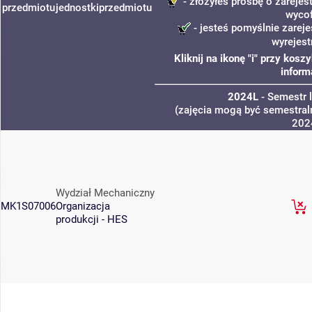
- złożyłeś prośbę o zarejest
przedmiotu
jednostki
przedmiotu
wyco
- jesteś pomyślnie zareje
wyrejest
Kliknij na ikonę "i" przy kos
inform
2024L
- Semestr 
(zajęcia mogą być semestraln
202
Wydział Mechaniczny
MK1S07006
Organizacja
produkcji - HES