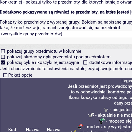
Konkretniej - pokazuj tylko te przedmioty, dla których istnieje otw
Dodatkowo pokazywane są również te przedmioty, na które jesteś ju
Pokaż tylko przedmioty z wybranej grupy:
Boldem są napisane grupy 
taka, że możesz w jej ramach zarejestrować się na przedmiot.
pokazuj grupy przedmiotu w kolumnie
pokazuj skrócony opis przedmiotu pod przedmiotem
pokazuj cykle i koszyki rejestracyjne
dodatkowe informacje 
Jeśli chcesz zmienić te ustawienia na stałe, edytuj swoje prefere
Pokaż opcje
Lege
Jeśli przedmiot jest prowadzon
to w odpowiedniej komórce poja
Ikona koszyka zależy od tego, 
dany prz
- nie jeste
- aktualnie nie mo
- możesz się
- możesz się wyrejestro
Kod
Nazwa
Nazwa