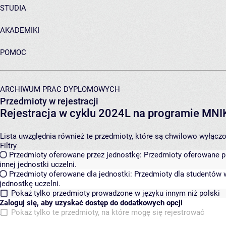
STUDIA
AKADEMIKI
POMOC
ARCHIWUM PRAC DYPLOMOWYCH
Przedmioty w rejestracji
Rejestracja w cyklu 2024L na programie MN
Lista uwzględnia również te przedmioty, które są chwilowo wyłączone
Filtry
Przedmioty oferowane przez jednostkę:
Przedmioty oferowane pr
innej jednostki uczelni.
Przedmioty oferowane dla jednostki:
Przedmioty dla studentów w
jednostkę uczelni.
Pokaż tylko przedmioty prowadzone w języku innym niż polski
Zaloguj się, aby uzyskać dostęp do dodatkowych opcji
Pokaż tylko te przedmioty, na które mogę się rejestrować