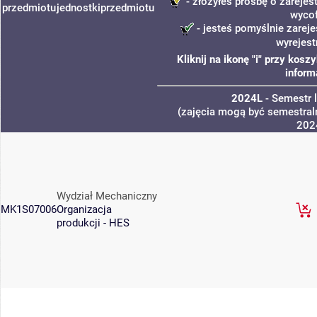
- złożyłeś prośbę o zarejest
przedmiotu
jednostki
przedmiotu
wyco
- jesteś pomyślnie zareje
wyrejest
Kliknij na ikonę "i" przy kos
inform
2024L
- Semestr 
(zajęcia mogą być semestraln
202
Wydział Mechaniczny
MK1S07006
Organizacja
produkcji - HES