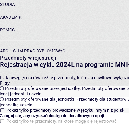
STUDIA
AKADEMIKI
POMOC
ARCHIWUM PRAC DYPLOMOWYCH
Przedmioty w rejestracji
Rejestracja w cyklu 2024L na programie MN
Lista uwzględnia również te przedmioty, które są chwilowo wyłączone
Filtry
Przedmioty oferowane przez jednostkę:
Przedmioty oferowane pr
innej jednostki uczelni.
Przedmioty oferowane dla jednostki:
Przedmioty dla studentów w
jednostkę uczelni.
Pokaż tylko przedmioty prowadzone w języku innym niż polski
Zaloguj się, aby uzyskać dostęp do dodatkowych opcji
Pokaż tylko te przedmioty, na które mogę się rejestrować