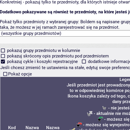
Konkretniej - pokazuj tylko te przedmioty, dla których istnieje otw
Dodatkowo pokazywane są również te przedmioty, na które jesteś ju
Pokaż tylko przedmioty z wybranej grupy:
Boldem są napisane grupy 
taka, że możesz w jej ramach zarejestrować się na przedmiot.
pokazuj grupy przedmiotu w kolumnie
pokazuj skrócony opis przedmiotu pod przedmiotem
pokazuj cykle i koszyki rejestracyjne
dodatkowe informacje 
Jeśli chcesz zmienić te ustawienia na stałe, edytuj swoje prefere
Pokaż opcje
Lege
Jeśli przedmiot jest prowadzon
to w odpowiedniej komórce poja
Ikona koszyka zależy od tego, 
dany prz
- nie jeste
- aktualnie nie mo
- możesz się
- możesz się wyrejestro
Kod
Nazwa
Nazwa