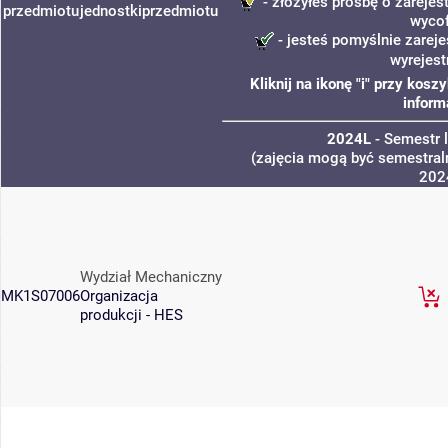
- złożyłeś prośbę o zarejest
przedmiotu
jednostki
przedmiotu
wyco
- jesteś pomyślnie zareje
wyrejest
Kliknij na ikonę "i" przy kos
inform
2024L
- Semestr 
(zajęcia mogą być semestraln
202
Wydział Mechaniczny
MK1S07006
Organizacja
produkcji - HES