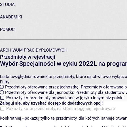
STUDIA
AKADEMIKI
POMOC
ARCHIWUM PRAC DYPLOMOWYCH
Przedmioty w rejestracji
Wybór Specjalności w cyklu 2022L na prog
Lista uwzględnia również te przedmioty, które są chwilowo wyłączone
Filtry
Przedmioty oferowane przez jednostkę:
Przedmioty oferowane pr
Przedmioty oferowane dla jednostki:
Przedmioty dla studentów w
Pokaż tylko przedmioty prowadzone w języku innym niż polski
Zaloguj się, aby uzyskać dostęp do dodatkowych opcji
Pokaż tylko te przedmioty, na które mogę się rejestrować
Konkretniej - pokazuj tylko te przedmioty, dla których istnieje otw