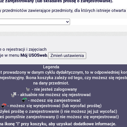
ż zarejestrowany (lub składałeś prośbę o zarejestrowanie).
przedmiotów zawierające przedmioty, dla których istnieje otwarta 
o rejestracji i zajęciach
ncje w menu
Mój USOSweb
.
Legenda
est prowadzony w danym cyklu dydaktycznym, to w odpowiedniej k
rejestracyjny. Ikona koszyka zależy od tego, czy możesz się rejes
na dany przedmiot.
- nie jesteś zalogowany
- aktualnie nie możesz się rejestrować
- możesz się zarejestrować
- możesz się wyrejestrować (lub wycofać prośbę)
żyłeś prośbę o zarejestrowanie (i nie możesz jej już wycofać)
teś pomyślnie zarejestrowany (i nie możesz się wyrejestrować)
 na ikonę "i" przy koszyku, aby uzyskać dodatkowe informacje.