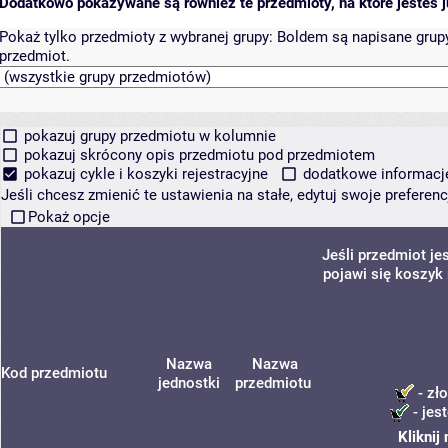
Dodatkowo pokazywane są również te przedmioty, na które jesteś ju
Pokaż tylko przedmioty z wybranej grupy:
Boldem są napisane grupy 
przedmiot.
pokazuj grupy przedmiotu w kolumnie
pokazuj skrócony opis przedmiotu pod przedmiotem
pokazuj cykle i koszyki rejestracyjne
dodatkowe informacje 
Jeśli chcesz zmienić te ustawienia na stałe, edytuj swoje prefere
Pokaż opcje
Jeśli przedmiot j
pojawi się koszyk 
Nazwa
Nazwa
Kod przedmiotu
jednostki
przedmiotu
- zło
- jes
Kliknij