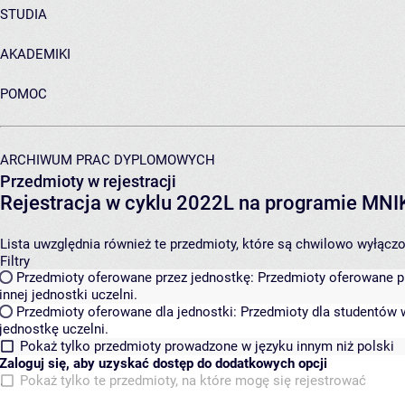
STUDIA
AKADEMIKI
POMOC
ARCHIWUM PRAC DYPLOMOWYCH
Przedmioty w rejestracji
Rejestracja w cyklu 2022L na programie MN
Lista uwzględnia również te przedmioty, które są chwilowo wyłączone
Filtry
Przedmioty oferowane przez jednostkę:
Przedmioty oferowane pr
innej jednostki uczelni.
Przedmioty oferowane dla jednostki:
Przedmioty dla studentów w
jednostkę uczelni.
Pokaż tylko przedmioty prowadzone w języku innym niż polski
Zaloguj się, aby uzyskać dostęp do dodatkowych opcji
Pokaż tylko te przedmioty, na które mogę się rejestrować