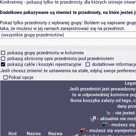
Konkretniej - pokazuj tylko te przedmioty, dla których istnieje otw
Dodatkowo pokazywane są również te przedmioty, na które jesteś ju
Pokaż tylko przedmioty z wybranej grupy:
Boldem są napisane grupy 
taka, że możesz w jej ramach zarejestrować się na przedmiot.
pokazuj grupy przedmiotu w kolumnie
pokazuj skrócony opis przedmiotu pod przedmiotem
pokazuj cykle i koszyki rejestracyjne
dodatkowe informacje 
Jeśli chcesz zmienić te ustawienia na stałe, edytuj swoje prefere
Pokaż opcje
Lege
Jeśli przedmiot jest prowadzon
to w odpowiedniej komórce poja
Ikona koszyka zależy od tego, 
dany prz
- nie jeste
- aktualnie nie mo
- możesz się
- możesz się wyrejestro
Kod
Nazwa
Nazwa