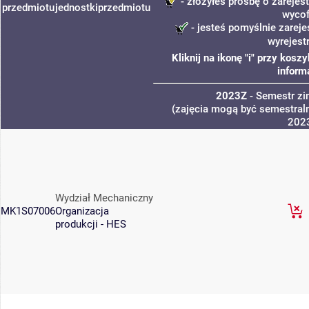
- złożyłeś prośbę o zarejest
przedmiotu
jednostki
przedmiotu
wycof
- jesteś pomyślnie zareje
wyrejest
Kliknij na ikonę "i" przy kos
inform
2023Z
- Semestr z
(zajęcia mogą być semestraln
202
Wydział Mechaniczny
MK1S07006
Organizacja
produkcji - HES