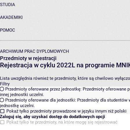
STUDIA
AKADEMIKI
POMOC
ARCHIWUM PRAC DYPLOMOWYCH
Przedmioty w rejestracji
Rejestracja w cyklu 2022L na programie MN
Lista uwzględnia również te przedmioty, które są chwilowo wyłączone
Filtry
Przedmioty oferowane przez jednostkę:
Przedmioty oferowane pr
innej jednostki uczelni.
Przedmioty oferowane dla jednostki:
Przedmioty dla studentów w
jednostkę uczelni.
Pokaż tylko przedmioty prowadzone w języku innym niż polski
Zaloguj się, aby uzyskać dostęp do dodatkowych opcji
Pokaż tylko te przedmioty, na które mogę się rejestrować