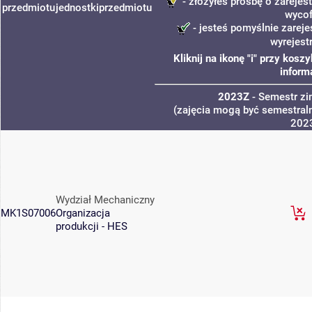
- złożyłeś prośbę o zarejest
przedmiotu
jednostki
przedmiotu
wycof
- jesteś pomyślnie zareje
wyrejest
Kliknij na ikonę "i" przy kos
inform
2023Z
- Semestr z
(zajęcia mogą być semestraln
202
Wydział Mechaniczny
MK1S07006
Organizacja
produkcji - HES