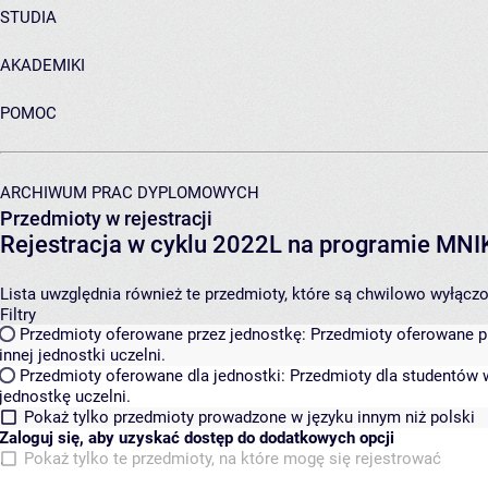
STUDIA
AKADEMIKI
POMOC
ARCHIWUM PRAC DYPLOMOWYCH
Przedmioty w rejestracji
Rejestracja w cyklu 2022L na programie MN
Lista uwzględnia również te przedmioty, które są chwilowo wyłączone
Filtry
Przedmioty oferowane przez jednostkę:
Przedmioty oferowane pr
innej jednostki uczelni.
Przedmioty oferowane dla jednostki:
Przedmioty dla studentów w
jednostkę uczelni.
Pokaż tylko przedmioty prowadzone w języku innym niż polski
Zaloguj się, aby uzyskać dostęp do dodatkowych opcji
Pokaż tylko te przedmioty, na które mogę się rejestrować