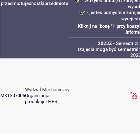
- złożyłeś prośbę o zarejest
przedmiotu
jednostki
przedmiotu
wycof
- jesteś pomyślnie zareje
wyrejest
Kliknij na ikonę "i" przy kos
inform
2023Z
- Semestr z
(zajęcia mogą być semestraln
202
Wydział Mechaniczny
MK1S07006
Organizacja
produkcji - HES