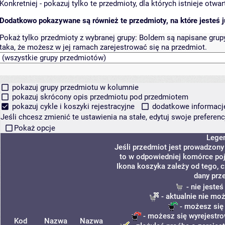
Konkretniej - pokazuj tylko te przedmioty, dla których istnieje otw
Dodatkowo pokazywane są również te przedmioty, na które jesteś ju
Pokaż tylko przedmioty z wybranej grupy:
Boldem są napisane grupy 
taka, że możesz w jej ramach zarejestrować się na przedmiot.
pokazuj grupy przedmiotu w kolumnie
pokazuj skrócony opis przedmiotu pod przedmiotem
pokazuj cykle i koszyki rejestracyjne
dodatkowe informacje 
Jeśli chcesz zmienić te ustawienia na stałe, edytuj swoje prefere
Pokaż opcje
Lege
Jeśli przedmiot jest prowadzon
to w odpowiedniej komórce poja
Ikona koszyka zależy od tego, 
dany prz
- nie jeste
- aktualnie nie mo
- możesz się
- możesz się wyrejestro
Kod
Nazwa
Nazwa