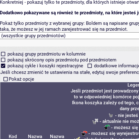
Konkretniej - pokazuj tylko te przedmioty, dla których istnieje otw
Dodatkowo pokazywane są również te przedmioty, na które jesteś ju
Pokaż tylko przedmioty z wybranej grupy:
Boldem są napisane grupy 
taka, że możesz w jej ramach zarejestrować się na przedmiot.
pokazuj grupy przedmiotu w kolumnie
pokazuj skrócony opis przedmiotu pod przedmiotem
pokazuj cykle i koszyki rejestracyjne
dodatkowe informacje 
Jeśli chcesz zmienić te ustawienia na stałe, edytuj swoje prefere
Pokaż opcje
Lege
Jeśli przedmiot jest prowadzon
to w odpowiedniej komórce poja
Ikona koszyka zależy od tego, 
dany prz
- nie jeste
- aktualnie nie mo
- możesz się
- możesz się wyrejestro
Kod
Nazwa
Nazwa