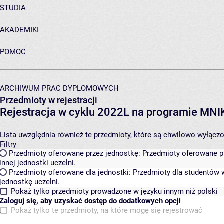
STUDIA
AKADEMIKI
POMOC
ARCHIWUM PRAC DYPLOMOWYCH
Przedmioty w rejestracji
Rejestracja w cyklu 2022L na programie MN
Lista uwzględnia również te przedmioty, które są chwilowo wyłączone
Filtry
Przedmioty oferowane przez jednostkę:
Przedmioty oferowane pr
innej jednostki uczelni.
Przedmioty oferowane dla jednostki:
Przedmioty dla studentów w
jednostkę uczelni.
Pokaż tylko przedmioty prowadzone w języku innym niż polski
Zaloguj się, aby uzyskać dostęp do dodatkowych opcji
Pokaż tylko te przedmioty, na które mogę się rejestrować