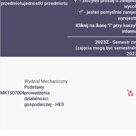
- złożyłeś prośbę o zarejest
przedmiotu
jednostki
przedmiotu
wycof
- jesteś pomyślnie zareje
wyrejest
Kliknij na ikonę "i" przy kos
inform
2023Z
- Semestr z
(zajęcia mogą być semestraln
202
Wydział Mechaniczny
Podstawy
MK1S07004
prowadzenia
działalności
gospodarczej - HES