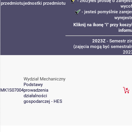
- złożyłeś prośbę o zarejest
przedmiotu
jednostki
przedmiotu
wycof
- jesteś pomyślnie zareje
wyrejest
Kliknij na ikonę "i" przy kos
inform
2023Z
- Semestr z
(zajęcia mogą być semestraln
202
Wydział Mechaniczny
Podstawy
MK1S07004
prowadzenia
działalności
gospodarczej - HES