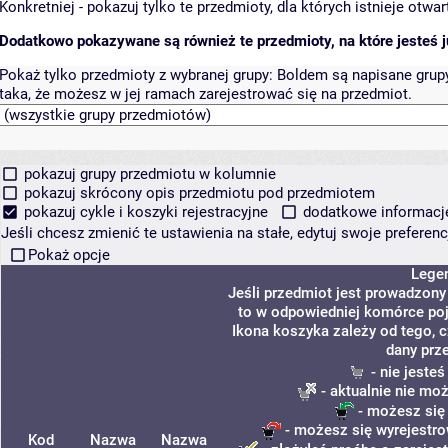
Konkretniej - pokazuj tylko te przedmioty, dla których istnieje otw
Dodatkowo pokazywane są również te przedmioty, na które jesteś ju
Pokaż tylko przedmioty z wybranej grupy:
Boldem są napisane grupy 
taka, że możesz w jej ramach zarejestrować się na przedmiot.
pokazuj grupy przedmiotu w kolumnie
pokazuj skrócony opis przedmiotu pod przedmiotem
pokazuj cykle i koszyki rejestracyjne
dodatkowe informacje 
Jeśli chcesz zmienić te ustawienia na stałe, edytuj swoje prefere
Pokaż opcje
Lege
Jeśli przedmiot jest prowadzon
to w odpowiedniej komórce poja
Ikona koszyka zależy od tego, 
dany prz
- nie jeste
- aktualnie nie mo
- możesz się
- możesz się wyrejestro
Kod
Nazwa
Nazwa