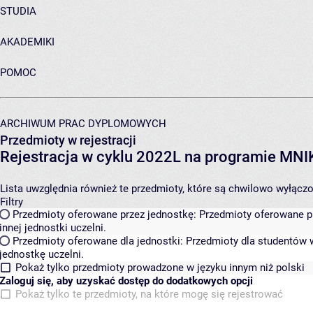
STUDIA
AKADEMIKI
POMOC
ARCHIWUM PRAC DYPLOMOWYCH
Przedmioty w rejestracji
Rejestracja w cyklu 2022L na programie MN
Lista uwzględnia również te przedmioty, które są chwilowo wyłączone
Filtry
Przedmioty oferowane przez jednostkę:
Przedmioty oferowane pr
innej jednostki uczelni.
Przedmioty oferowane dla jednostki:
Przedmioty dla studentów w
jednostkę uczelni.
Pokaż tylko przedmioty prowadzone w języku innym niż polski
Zaloguj się, aby uzyskać dostęp do dodatkowych opcji
Pokaż tylko te przedmioty, na które mogę się rejestrować