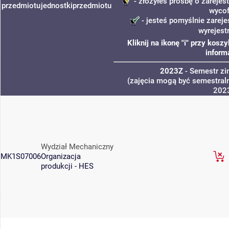
- złożyłeś prośbę o zarejest
przedmiotu
jednostki
przedmiotu
wycof
- jesteś pomyślnie zareje
wyrejest
Kliknij na ikonę "i" przy kos
inform
2023Z
- Semestr z
(zajęcia mogą być semestraln
202
Wydział Mechaniczny
MK1S07006
Organizacja
produkcji - HES