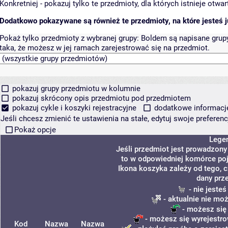
Konkretniej - pokazuj tylko te przedmioty, dla których istnieje otw
Dodatkowo pokazywane są również te przedmioty, na które jesteś ju
Pokaż tylko przedmioty z wybranej grupy:
Boldem są napisane grupy 
taka, że możesz w jej ramach zarejestrować się na przedmiot.
pokazuj grupy przedmiotu w kolumnie
pokazuj skrócony opis przedmiotu pod przedmiotem
pokazuj cykle i koszyki rejestracyjne
dodatkowe informacje 
Jeśli chcesz zmienić te ustawienia na stałe, edytuj swoje prefere
Pokaż opcje
Lege
Jeśli przedmiot jest prowadzon
to w odpowiedniej komórce poja
Ikona koszyka zależy od tego, 
dany prz
- nie jeste
- aktualnie nie mo
- możesz się
- możesz się wyrejestro
Kod
Nazwa
Nazwa