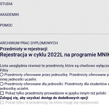
STUDIA
AKADEMIKI
POMOC
ARCHIWUM PRAC DYPLOMOWYCH
Przedmioty w rejestracji
Rejestracja w cyklu 2022L na programie MN
Lista uwzględnia również te przedmioty, które są chwilowo wyłączone
Filtry
Przedmioty oferowane przez jednostkę:
Przedmioty oferowane pr
innej jednostki uczelni.
Przedmioty oferowane dla jednostki:
Przedmioty dla studentów w
jednostkę uczelni.
Pokaż tylko przedmioty prowadzone w języku innym niż polski
Zaloguj się, aby uzyskać dostęp do dodatkowych opcji
Pokaż tylko te przedmioty, na które mogę się rejestrować