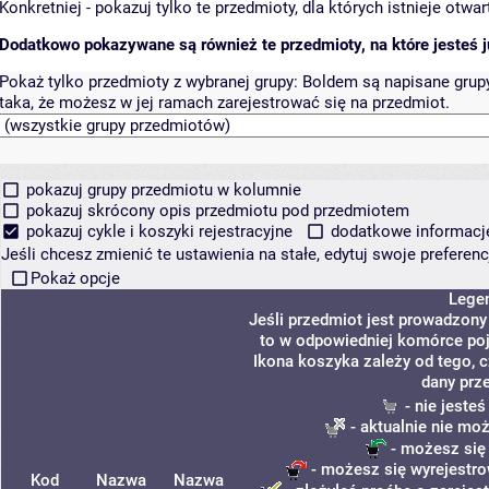
Konkretniej - pokazuj tylko te przedmioty, dla których istnieje otw
Dodatkowo pokazywane są również te przedmioty, na które jesteś ju
Pokaż tylko przedmioty z wybranej grupy:
Boldem są napisane grupy 
taka, że możesz w jej ramach zarejestrować się na przedmiot.
pokazuj grupy przedmiotu w kolumnie
pokazuj skrócony opis przedmiotu pod przedmiotem
pokazuj cykle i koszyki rejestracyjne
dodatkowe informacje 
Jeśli chcesz zmienić te ustawienia na stałe, edytuj swoje prefere
Pokaż opcje
Lege
Jeśli przedmiot jest prowadzon
to w odpowiedniej komórce poja
Ikona koszyka zależy od tego, 
dany prz
- nie jeste
- aktualnie nie mo
- możesz się
- możesz się wyrejestro
Kod
Nazwa
Nazwa