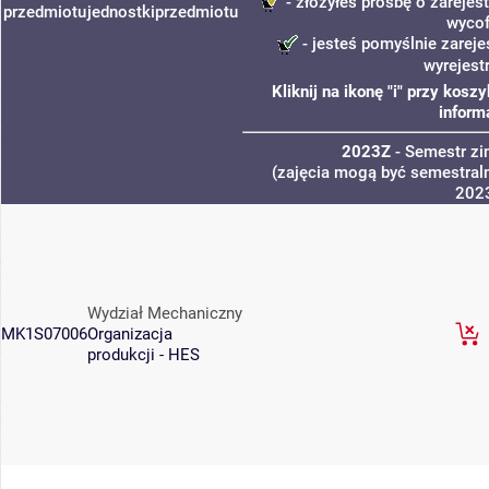
- złożyłeś prośbę o zarejest
przedmiotu
jednostki
przedmiotu
wycof
- jesteś pomyślnie zareje
wyrejest
Kliknij na ikonę "i" przy kos
inform
2023Z
- Semestr z
(zajęcia mogą być semestraln
202
Wydział Mechaniczny
MK1S07006
Organizacja
produkcji - HES