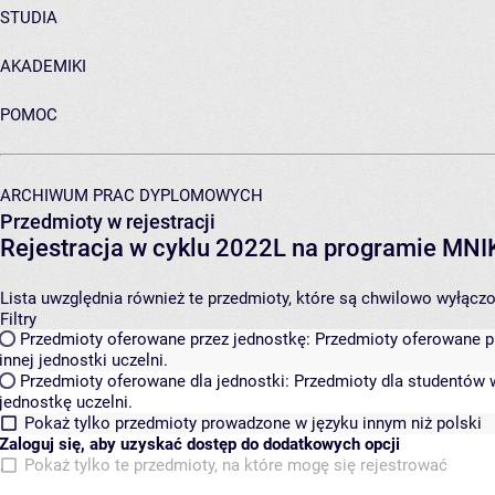
STUDIA
AKADEMIKI
POMOC
ARCHIWUM PRAC DYPLOMOWYCH
Przedmioty w rejestracji
Rejestracja w cyklu 2022L na programie MN
Lista uwzględnia również te przedmioty, które są chwilowo wyłączone
Filtry
Przedmioty oferowane przez jednostkę:
Przedmioty oferowane pr
innej jednostki uczelni.
Przedmioty oferowane dla jednostki:
Przedmioty dla studentów w
jednostkę uczelni.
Pokaż tylko przedmioty prowadzone w języku innym niż polski
Zaloguj się, aby uzyskać dostęp do dodatkowych opcji
Pokaż tylko te przedmioty, na które mogę się rejestrować