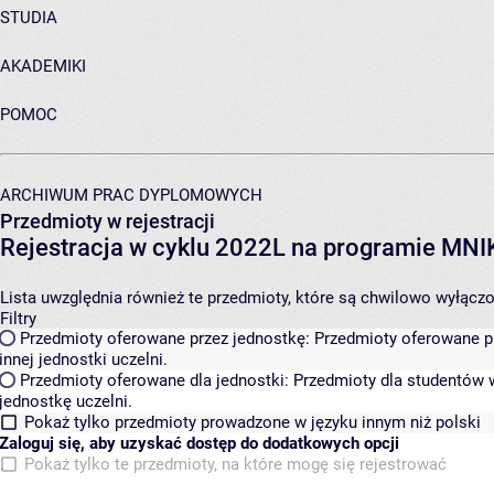
STUDIA
AKADEMIKI
POMOC
ARCHIWUM PRAC DYPLOMOWYCH
Przedmioty w rejestracji
Rejestracja w cyklu 2022L na programie MN
Lista uwzględnia również te przedmioty, które są chwilowo wyłączone
Filtry
Przedmioty oferowane przez jednostkę:
Przedmioty oferowane pr
innej jednostki uczelni.
Przedmioty oferowane dla jednostki:
Przedmioty dla studentów w
jednostkę uczelni.
Pokaż tylko przedmioty prowadzone w języku innym niż polski
Zaloguj się, aby uzyskać dostęp do dodatkowych opcji
Pokaż tylko te przedmioty, na które mogę się rejestrować