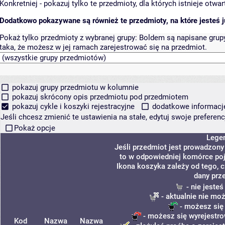
Konkretniej - pokazuj tylko te przedmioty, dla których istnieje otw
Dodatkowo pokazywane są również te przedmioty, na które jesteś ju
Pokaż tylko przedmioty z wybranej grupy:
Boldem są napisane grupy 
taka, że możesz w jej ramach zarejestrować się na przedmiot.
pokazuj grupy przedmiotu w kolumnie
pokazuj skrócony opis przedmiotu pod przedmiotem
pokazuj cykle i koszyki rejestracyjne
dodatkowe informacje 
Jeśli chcesz zmienić te ustawienia na stałe, edytuj swoje prefere
Pokaż opcje
Lege
Jeśli przedmiot jest prowadzon
to w odpowiedniej komórce poja
Ikona koszyka zależy od tego, 
dany prz
- nie jeste
- aktualnie nie mo
- możesz się
- możesz się wyrejestro
Kod
Nazwa
Nazwa