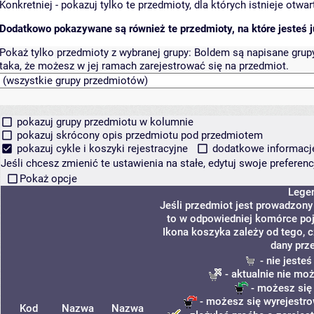
Konkretniej - pokazuj tylko te przedmioty, dla których istnieje otw
Dodatkowo pokazywane są również te przedmioty, na które jesteś ju
Pokaż tylko przedmioty z wybranej grupy:
Boldem są napisane grupy 
taka, że możesz w jej ramach zarejestrować się na przedmiot.
pokazuj grupy przedmiotu w kolumnie
pokazuj skrócony opis przedmiotu pod przedmiotem
pokazuj cykle i koszyki rejestracyjne
dodatkowe informacje 
Jeśli chcesz zmienić te ustawienia na stałe, edytuj swoje prefere
Pokaż opcje
Lege
Jeśli przedmiot jest prowadzon
to w odpowiedniej komórce poja
Ikona koszyka zależy od tego, 
dany prz
- nie jeste
- aktualnie nie mo
- możesz się
- możesz się wyrejestro
Kod
Nazwa
Nazwa