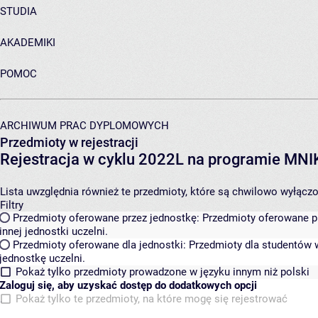
STUDIA
AKADEMIKI
POMOC
ARCHIWUM PRAC DYPLOMOWYCH
Przedmioty w rejestracji
Rejestracja w cyklu 2022L na programie MN
Lista uwzględnia również te przedmioty, które są chwilowo wyłączone
Filtry
Przedmioty oferowane przez jednostkę:
Przedmioty oferowane pr
innej jednostki uczelni.
Przedmioty oferowane dla jednostki:
Przedmioty dla studentów w
jednostkę uczelni.
Pokaż tylko przedmioty prowadzone w języku innym niż polski
Zaloguj się, aby uzyskać dostęp do dodatkowych opcji
Pokaż tylko te przedmioty, na które mogę się rejestrować