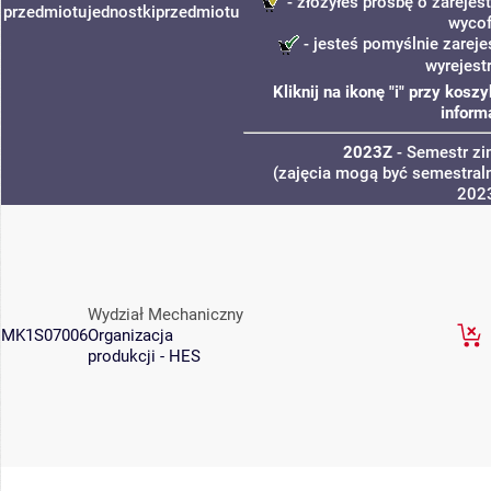
- złożyłeś prośbę o zarejest
przedmiotu
jednostki
przedmiotu
wycof
- jesteś pomyślnie zareje
wyrejest
Kliknij na ikonę "i" przy kos
inform
2023Z
- Semestr z
(zajęcia mogą być semestraln
202
Wydział Mechaniczny
MK1S07006
Organizacja
produkcji - HES