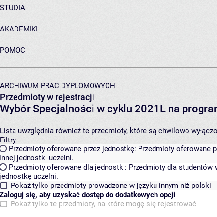
STUDIA
AKADEMIKI
POMOC
ARCHIWUM PRAC DYPLOMOWYCH
Przedmioty w rejestracji
Wybór Specjalności w cyklu 2021L na programi
Lista uwzględnia również te przedmioty, które są chwilowo wyłączone
Filtry
Przedmioty oferowane przez jednostkę:
Przedmioty oferowane pr
innej jednostki uczelni.
Przedmioty oferowane dla jednostki:
Przedmioty dla studentów w
jednostkę uczelni.
Pokaż tylko przedmioty prowadzone w języku innym niż polski
Zaloguj się, aby uzyskać dostęp do dodatkowych opcji
Pokaż tylko te przedmioty, na które mogę się rejestrować