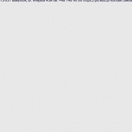
15-351 Białystok, ul. Wiejska 45A
tel: +48 746 90 00
https://pb.edu.pl
kontakt
dekla