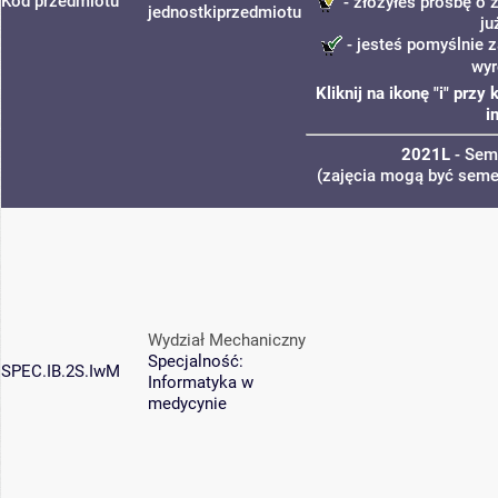
Kod przedmiotu
- złożyłeś prośbę o z
jednostki
przedmiotu
ju
- jesteś pomyślnie z
wyr
Kliknij na ikonę "i" prz
i
2021L
- Sem
(zajęcia mogą być semes
Wydział Mechaniczny
Specjalność:
SPEC.IB.2S.IwM
Informatyka w
medycynie