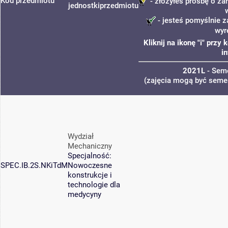
Kod przedmiotu
- złożyłeś prośbę o zar
jednostki
przedmiotu
- jesteś pomyślnie z
wyr
Kliknij na ikonę "i" prz
i
2021L
- Seme
(zajęcia mogą być semes
Wydział
Mechaniczny
Specjalność:
SPEC.IB.2S.NKiTdM
Nowoczesne
konstrukcje i
technologie dla
medycyny