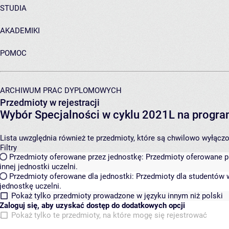
STUDIA
AKADEMIKI
POMOC
ARCHIWUM PRAC DYPLOMOWYCH
Przedmioty w rejestracji
Wybór Specjalności w cyklu 2021L na programi
Lista uwzględnia również te przedmioty, które są chwilowo wyłączone
Filtry
Przedmioty oferowane przez jednostkę:
Przedmioty oferowane pr
innej jednostki uczelni.
Przedmioty oferowane dla jednostki:
Przedmioty dla studentów w
jednostkę uczelni.
Pokaż tylko przedmioty prowadzone w języku innym niż polski
Zaloguj się, aby uzyskać dostęp do dodatkowych opcji
Pokaż tylko te przedmioty, na które mogę się rejestrować