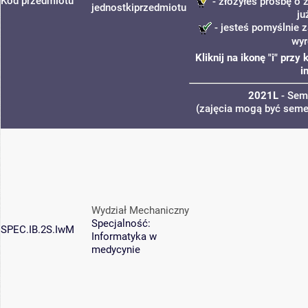
Kod przedmiotu
- złożyłeś prośbę o z
jednostki
przedmiotu
ju
- jesteś pomyślnie z
wyr
Kliknij na ikonę "i" prz
i
2021L
- Sem
(zajęcia mogą być semes
Wydział Mechaniczny
Specjalność:
SPEC.IB.2S.IwM
Informatyka w
medycynie