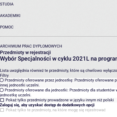
STUDIA
AKADEMIKI
POMOC
ARCHIWUM PRAC DYPLOMOWYCH
Przedmioty w rejestracji
Wybór Specjalności w cyklu 2021L na programi
Lista uwzględnia również te przedmioty, które są chwilowo wyłączone
Filtry
Przedmioty oferowane przez jednostkę:
Przedmioty oferowane pr
innej jednostki uczelni.
Przedmioty oferowane dla jednostki:
Przedmioty dla studentów w
jednostkę uczelni.
Pokaż tylko przedmioty prowadzone w języku innym niż polski
Zaloguj się, aby uzyskać dostęp do dodatkowych opcji
Pokaż tylko te przedmioty, na które mogę się rejestrować