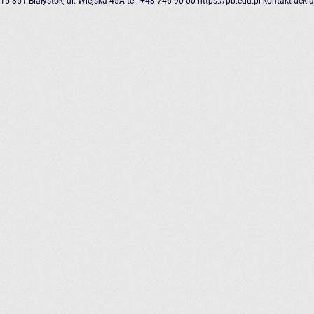
15-351 Białystok, ul. Wiejska 45A
tel: +48 746 90 00
https://pb.edu.pl
kontakt
dekla